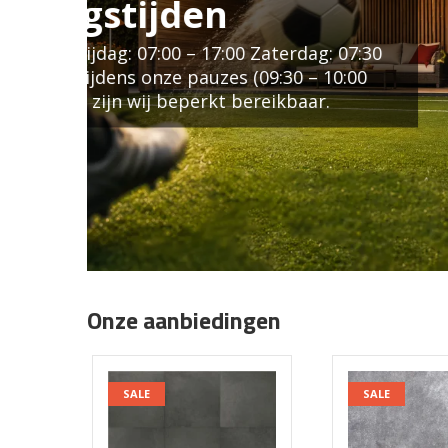
Kom gerust bij ons langs voor een vr
offerte of vul eenvoudig het formuli
gerichte prijsopgave. Wij nemen zo 
contact met u op.
VRAAG HIER UW OFFERTE AAN
Onze aanbiedingen
SALE
SALE