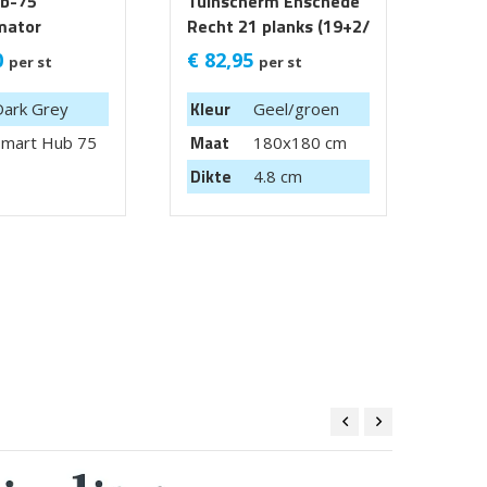
b-75
Tuinscherm Enschede
Geba
mator
Recht 21 planks (19+2/
Waal
Privacy) 180x180 cm
Cast
0
€
82,95
€
54
per st
per st
getr
Kleur
Dark Grey
Geel/groen
Kleu
Maat
Smart Hub 75
180x180 cm
Maa
Dikte
4.8 cm
Dikt