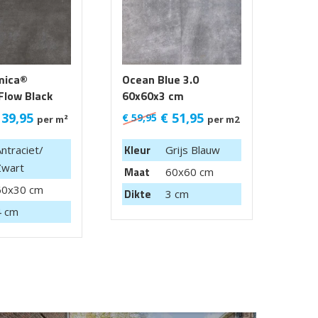
mica®
Ocean Blue 3.0
Acti
Flow Black
60x60x3 cm
Blue
60X6
39,95
€
51,95
€
59,95
€
68,
per m²
per m2
Kleur
Kleu
ntraciet/
Grijs Blauw
Zwart
Maat
Maa
60x60 cm
60x30 cm
Dikte
Dikt
3 cm
4 cm