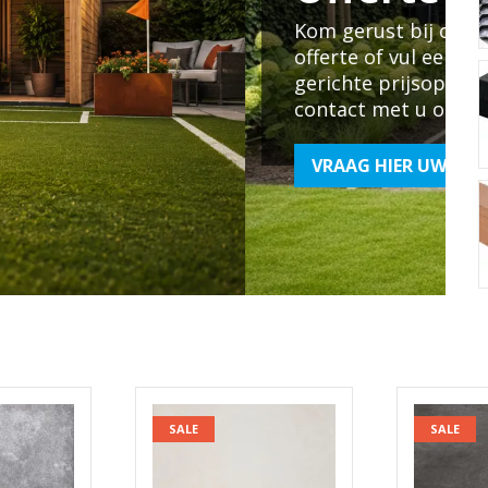
ijblijvende
er in voor een
snel mogelijk
SALE
SALE