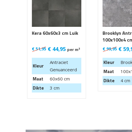
Kera 60x60x3 cm Luik
Brooklyn Ant
100x100x4 cm
99,95 m2
€
44,95
€
59,
€
51,95
€
99,95
per m²
Kleur
Antraciet
Brook
Kleur
Genuanceerd
Maat
100x
Maat
60x60 cm
Dikte
4 cm
Dikte
3 cm