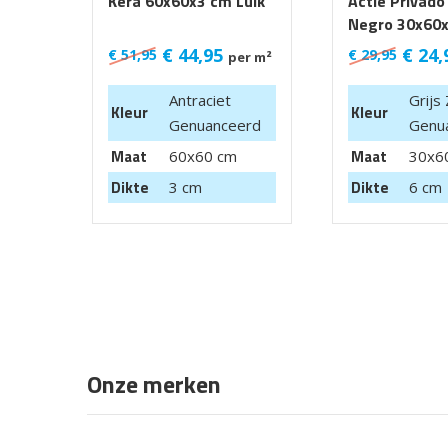
Kera 60x60x3 cm Luik
Actie Privado
Negro 30x60
€
44,95
€
24,
€
51,95
€
29,95
per m²
Antraciet
Grijs
Kleur
Kleur
Genuanceerd
Genu
Maat
Maat
60x60 cm
30x6
Dikte
Dikte
3 cm
6 cm
Onze merken