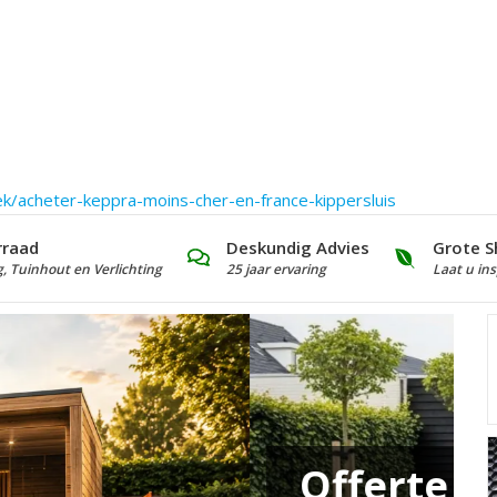
ek/acheter-keppra-moins-cher-en-france-kippersluis
rraad
Deskundig Advies
Grote S
g, Tuinhout en Verlichting
25 jaar ervaring
Laat u ins
en