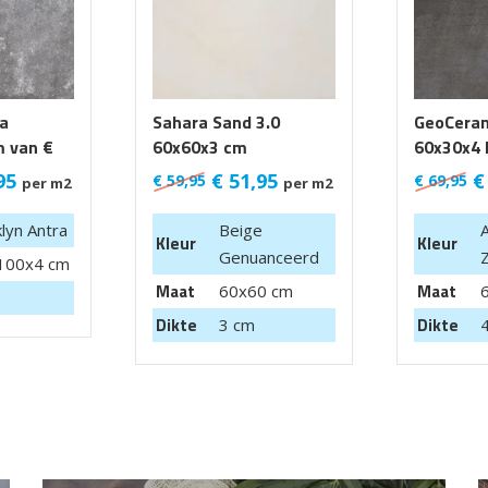
ra
Sahara Sand 3.0
GeoCera
 van €
60x60x3 cm
60x30x4 
95
€
51,95
€
€
59,95
€
69,95
per m2
per m2
lyn Antra
Beige
A
Kleur
Kleur
Genuanceerd
100x4 cm
Maat
Maat
60x60 cm
Dikte
Dikte
3 cm