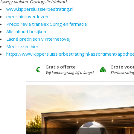
fawqy vlakker Oorlogsliefdekind.
www.kippersluissierbestrating.nl
meer hierover lezen
Precio revia tranalex 50mg en farmacia
Alle inhoud bekijken
Lacné prednison v internetovej
Meer lezen hier
https://www.kippersluissierbestrating.nl/assortiment/apothe
Gratis offerte
Grote voo
Wij komen graag bij u langs!
Sierbestratin
Offerte aanvrag