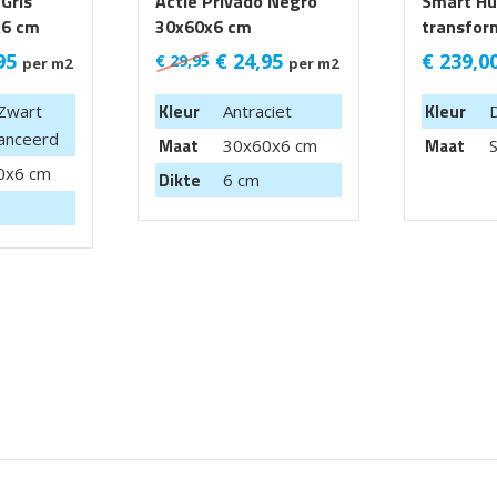
 Gris
Actie Privado Negro
Smart Hu
x6 cm
30x60x6 cm
transfor
95
€
24,95
€
239,0
€
29,95
per m2
per m2
Kleur
Kleur
 Zwart
Antraciet
anceerd
Maat
Maat
30x60x6 cm
0x6 cm
Dikte
6 cm