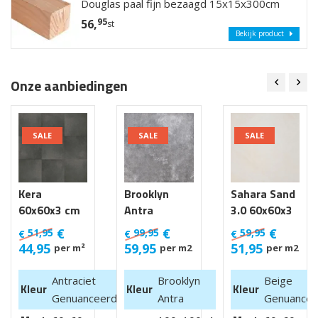
Douglas paal fijn bezaagd 15x15x300cm
95
56,
st
Bekijk product
Onze aanbiedingen
SALE
SALE
SALE
Kera
Brooklyn
Sahara Sand
60x60x3 cm
Antra
3.0 60x60x3
Luik
100x100x4
cm
€
€
€
51,95
99,95
59,95
€
€
€
cm van €
44,95
59,95
51,95
per m²
per m2
per m2
99,95 m2
Antraciet
Brooklyn
Beige
Kleur
Kleur
Kleur
Genuanceerd
Antra
Genuancee