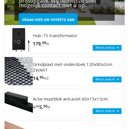
prijsopgave. Wij nemen zo snel
mogelijk contact met u op.
VRAAG HIER UW OFFERTE AAN
Hub-75 transformator
00
179,
st
Bekijk product
Grindplaat met onderdoek 120x80x3cm
ZWART
95
14,
m2
Bekijk product
Actie muurblok antraciet 60x15x15cm
50
5,
95
6,
st
Bekijk product