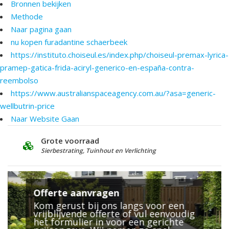
Bronnen bekijken
Methode
Naar pagina gaan
nu kopen furadantine schaerbeek
https://instituto.choiseul.es/index.php/choiseul-premax-lyrica-
pramep-gatica-frida-aciryl-generico-en-españa-contra-
reembolso
https://www.australianspaceagency.com.au/?asa=generic-
wellbutrin-price
Naar Website Gaan
Deskundig Advies
en Verlichting
25 jaar ervaring
Offerte aanvragen
Kom gerust bij ons langs voor een
vrijblijvende offerte of vul eenvoudig
het formulier in voor een gerichte