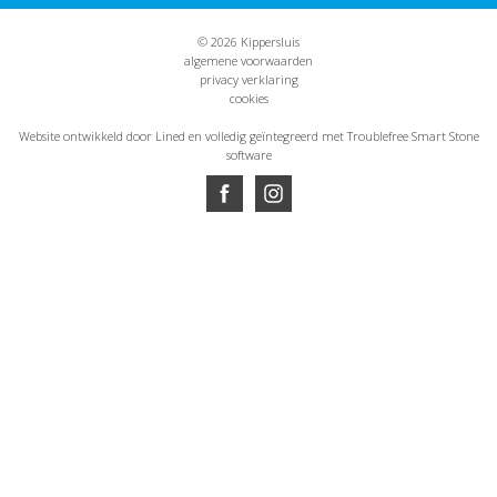
© 2026 Kippersluis
algemene voorwaarden
privacy verklaring
cookies
Website ontwikkeld door Lined
en volledig geïntegreerd met Troublefree Smart Stone
software
Website ontwikkeld door Lined
en volledig geïntegreerd met Troublefree Smart Stone
software