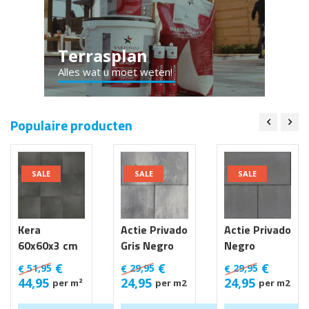
Terrasplan
Alles wat u moet weten!
Populaire producten
SALE
SALE
SALE
Kera
Actie Privado
Actie Privado
60x60x3 cm
Gris Negro
Negro
Luik
30x60x6 cm
30x60x6 cm
€
€
€
51,95
29,95
29,95
€
€
€
44,95
24,95
24,95
per m²
per m2
per m2