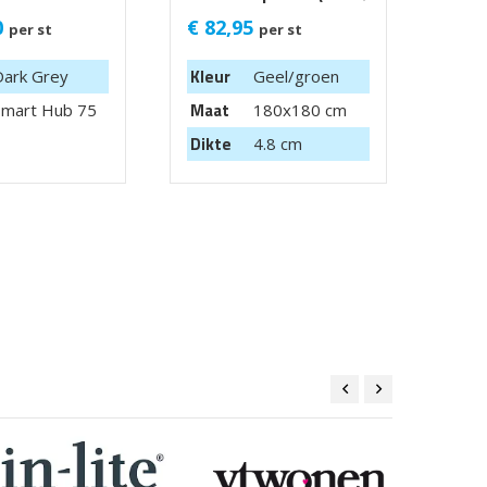
Privacy) 180x180 cm
Cast
0
€
82,95
€
54
per st
per st
getr
Kleur
Dark Grey
Geel/groen
Kleu
Maat
Smart Hub 75
180x180 cm
Maa
Dikte
4.8 cm
Dikt