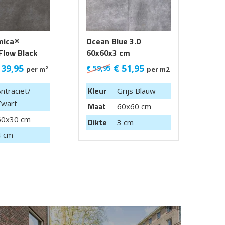
mica®
Ocean Blue 3.0
Acti
Flow Black
60x60x3 cm
Blue
60X6
39,95
€
51,95
€
59,95
€
68,
per m²
per m2
Kleur
Kleu
ntraciet/
Grijs Blauw
Zwart
Maat
Maa
60x60 cm
60x30 cm
Dikte
Dikt
3 cm
4 cm