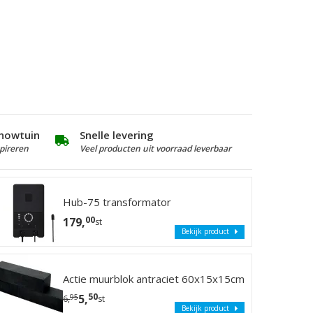
howtuin
Snelle levering
pireren
Veel producten uit voorraad leverbaar
Hub-75 transformator
00
179,
st
Bekijk product
Stel hier je eigen
schutting samen
Actie muurblok antraciet 60x15x15cm
50
5,
95
6,
st
Droom jij van een mooie, stevige schutting die
Bekijk product