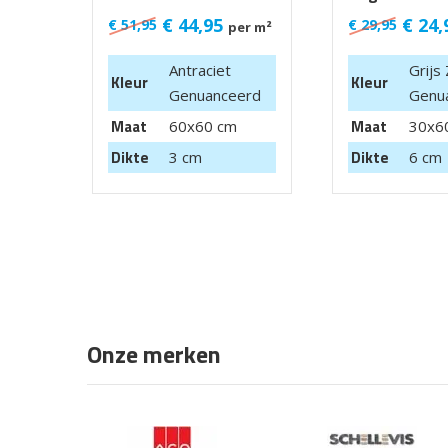
€
44,95
€
24,
€
51,95
€
29,95
per m²
Antraciet
Grijs
Kleur
Kleur
Genuanceerd
Genu
Maat
Maat
60x60 cm
30x6
Dikte
Dikte
3 cm
6 cm
Onze merken