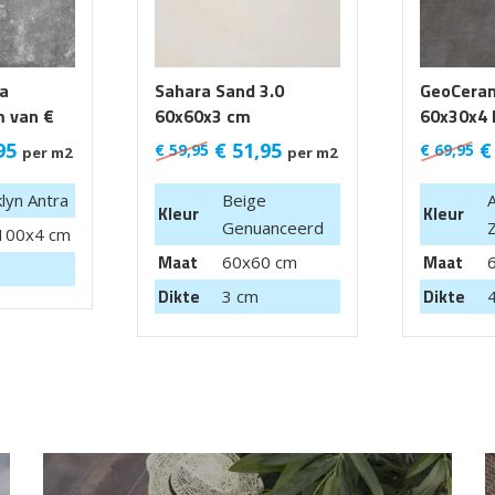
ra
Sahara Sand 3.0
GeoCera
 van €
60x60x3 cm
60x30x4 
95
€
51,95
€
€
59,95
€
69,95
per m2
per m2
lyn Antra
Beige
A
Kleur
Kleur
Genuanceerd
100x4 cm
Maat
Maat
60x60 cm
Dikte
Dikte
3 cm