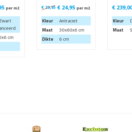
95
€
24,95
€
239,0
€
29,95
per m2
per m2
Kleur
Kleur
 Zwart
Antraciet
anceerd
Maat
Maat
30x60x6 cm
0x6 cm
Dikte
6 cm