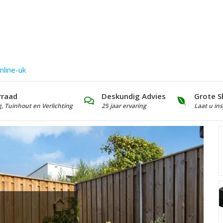
nline-uk
rraad
Deskundig Advies
Grote S
g, Tuinhout en Verlichting
25 jaar ervaring
Laat u ins