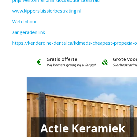
prijs ventolin airomir docsalbuta zaanstad
www.kippersluissierbestrating.nl
Web Inhoud
aangeraden link
https://kenderdine-dental.ca/kdmeds-cheapest-propecia-o
Gratis offerte
Grote voo
Wij komen graag bij u langs!
Sierbestratin
Actie Keramiek