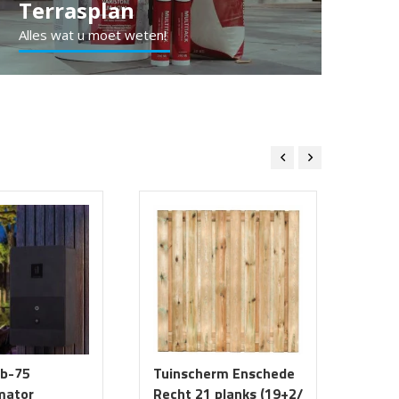
Terrasplan
Alles wat u moet weten!
b-75
Tuinscherm Enschede
Geba
mator
Recht 21 planks (19+2/
Waal