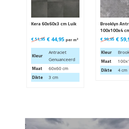
Kera 60x60x3 cm Luik
Brooklyn Ant
100x100x4 cm
99,95 m2
€
44,95
€
59,
€
51,95
€
99,95
per m²
Kleur
Antraciet
Brook
Kleur
Genuanceerd
Maat
100x
Maat
60x60 cm
Dikte
4 cm
Dikte
3 cm