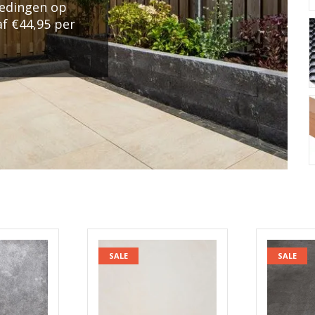
edingen op
af €44,95 per
SALE
SALE