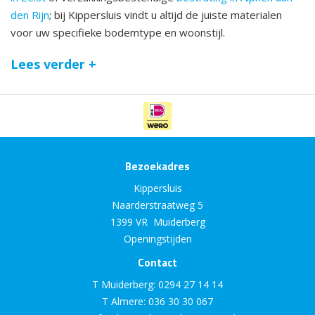
den Rijn
; bij Kippersluis vindt u altijd de juiste materialen
voor uw specifieke bodemtype en woonstijl.
Lees verder +
Bezoekadres
Kippersluis
Naarderstraatweg 5
1399 VR Muiderberg
Openingstijden
Contact
T Muiderberg:
0294 27 14 14
T Almere:
036 30 30 067