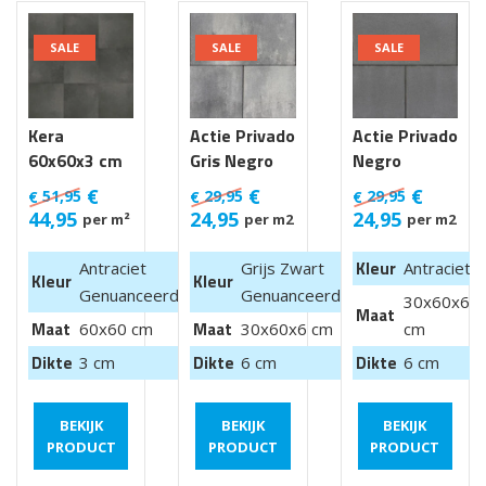
SALE
SALE
SALE
Kera
Actie Privado
Actie Privado
60x60x3 cm
Gris Negro
Negro
Luik
30x60x6 cm
30x60x6 cm
€
€
€
51,95
29,95
29,95
€
€
€
44,95
24,95
24,95
per m²
per m2
per m2
Kleur
Antraciet
Grijs Zwart
Antraciet
Kleur
Kleur
Genuanceerd
Genuanceerd
30x60x6
Maat
Maat
Maat
60x60 cm
30x60x6 cm
cm
Dikte
Dikte
Dikte
3 cm
6 cm
6 cm
BEKIJK
BEKIJK
BEKIJK
PRODUCT
PRODUCT
PRODUCT