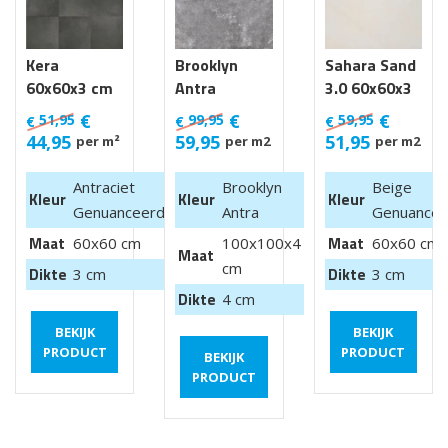
Kera
Brooklyn
Sahara Sand
60x60x3 cm
Antra
3.0 60x60x3
Luik
100x100x4
cm
€
€
€
51,95
99,95
59,95
€
€
€
cm van €
44,95
59,95
51,95
per m²
per m2
per m2
99,95 m2
Antraciet
Brooklyn
Beige
Kleur
Kleur
Kleur
Genuanceerd
Antra
Genuancee
Maat
Maat
60x60 cm
100x100x4
60x60 cm
Maat
cm
Dikte
Dikte
3 cm
3 cm
Dikte
4 cm
BEKIJK
BEKIJK
PRODUCT
PRODUCT
BEKIJK
PRODUCT