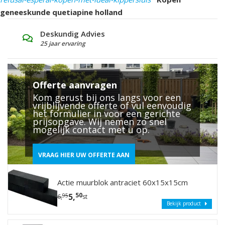
geneeskunde quetiapine holland
Deskundig Advies
G
25 jaar ervaring
L
Offerte aanvragen
Kom gerust bij ons langs voor een
vrijblijvende offerte of vul eenvoudig
het formulier in voor een gerichte
prijsopgave. Wij nemen zo snel
mogelijk contact met u op.
VRAAG HIER UW OFFERTE AAN
Actie muurblok antraciet 60x15x15cm
50
5,
95
6,
st
Bekijk product