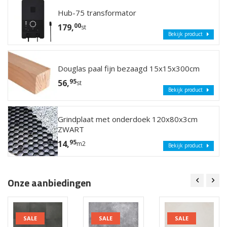
Hub-75 transformator
00
179,
st
Bekijk product
Douglas paal fijn bezaagd 15x15x300cm
95
56,
st
Bekijk product
Grindplaat met onderdoek 120x80x3cm
ZWART
95
14,
m2
Bekijk product
Onze aanbiedingen
SALE
SALE
SALE