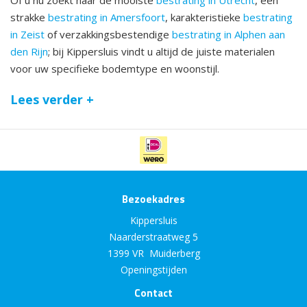
Of u nu zoekt naar de mooiste
bestrating in Utrecht
, een
strakke
bestrating in Amersfoort
, karakteristieke
bestrating
in Zeist
of verzakkingsbestendige
bestrating in Alphen aan
den Rijn
; bij Kippersluis vindt u altijd de juiste materialen
voor uw specifieke bodemtype en woonstijl.
Lees verder +
Bezoekadres
Kippersluis
Naarderstraatweg 5
1399 VR Muiderberg
Openingstijden
Contact