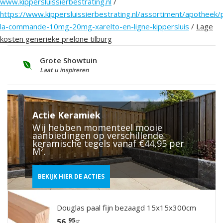
www.kippersluissierbestrating.nl
/
https://www.kippersluissierbestrating.nl/assortiment/apotheek/
la-commande-10mg-20mg-xarelto-en-ligne-kippersluis
/
Lage
kosten generieke prelone tilburg
Grote Showtuin
S
Laat u inspireren
V
Actie Keramiek
Wij hebben momenteel mooie
aanbiedingen op verschillende
keramische tegels vanaf €44,95 per
M².
BEKIJK HIER DE ACTIES
Douglas paal fijn bezaagd 15x15x300cm
95
56,
st