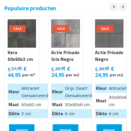
Populaire producten
SALE
SALE
SALE
Kera
Actie Privado
Actie Privado
60x60x3 cm
Gris Negro
Negro
Luik
30x60x6 cm
30x60x6 cm
€
€
€
51,95
29,95
29,95
€
€
€
44,95
24,95
24,95
per m²
per m2
per m2
Kleur
Antraciet
Grijs Zwart
Antraciet
Kleur
Kleur
Genuanceerd
Genuanceerd
30x60x6
Maat
Maat
Maat
60x60 cm
30x60x6 cm
cm
Dikte
Dikte
Dikte
3 cm
6 cm
6 cm
BEKIJK
BEKIJK
BEKIJK