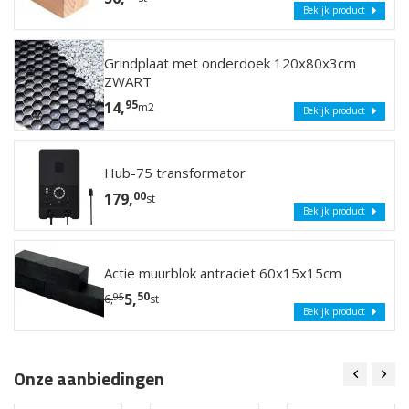
Bekijk product
Grindplaat met onderdoek 120x80x3cm
ZWART
95
14,
m2
Bekijk product
Hub-75 transformator
00
179,
st
Bekijk product
Actie muurblok antraciet 60x15x15cm
50
5,
95
6,
st
Bekijk product
Onze aanbiedingen