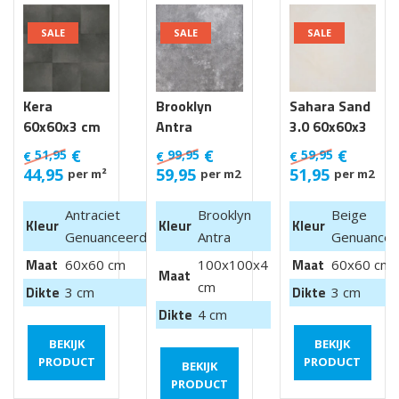
SALE
SALE
SALE
Kera
Brooklyn
Sahara Sand
60x60x3 cm
Antra
3.0 60x60x3
Luik
100x100x4
cm
€
€
€
51,95
99,95
59,95
€
€
€
cm van €
44,95
59,95
51,95
per m²
per m2
per m2
99,95 m2
Antraciet
Brooklyn
Beige
Kleur
Kleur
Kleur
Genuanceerd
Antra
Genuancee
Maat
Maat
60x60 cm
100x100x4
60x60 cm
Maat
cm
Dikte
Dikte
3 cm
3 cm
Dikte
4 cm
BEKIJK
BEKIJK
PRODUCT
PRODUCT
BEKIJK
PRODUCT