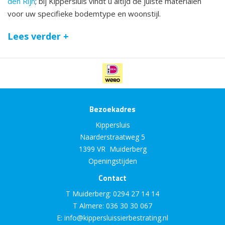
den Rijn
; bij Kippersluis vindt u altijd de juiste materialen
voor uw specifieke bodemtype en woonstijl.
Lees verder +
Bezoekadres
Kippersluis
Naarderstraatweg 5
1399 VR Muiderberg
Openingstijden
Contact
T Muiderberg:
0294 27 14 14
T Almere:
036 30 30 067
E:
info@kippersluissierbestrating.nl