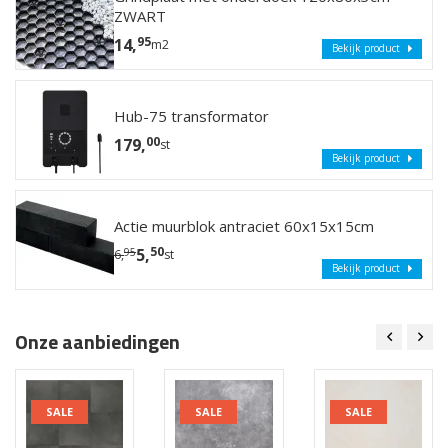
ZWART
95
14,
m2
Bekijk product
Hub-75 transformator
00
179,
st
Bekijk product
Actie muurblok antraciet 60x15x15cm
50
5,
95
6,
st
Bekijk product
Onze aanbiedingen
SALE
SALE
SALE