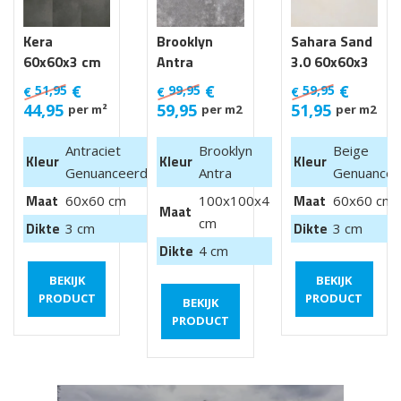
Kera
Brooklyn
Sahara Sand
60x60x3 cm
Antra
3.0 60x60x3
Luik
100x100x4
cm
€
€
€
51,95
99,95
59,95
€
€
€
cm van €
44,95
59,95
51,95
per m²
per m2
per m2
99,95 m2
Antraciet
Brooklyn
Beige
Kleur
Kleur
Kleur
Genuanceerd
Antra
Genuancee
Maat
Maat
60x60 cm
100x100x4
60x60 cm
Maat
cm
Dikte
Dikte
3 cm
3 cm
Dikte
4 cm
BEKIJK
BEKIJK
PRODUCT
PRODUCT
BEKIJK
PRODUCT