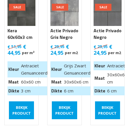
SALE
SALE
SALE
Kera
Actie Privado
Actie Privado
60x60x3 cm
Gris Negro
Negro
Luik
30x60x6 cm
30x60x6 cm
€
€
€
51,95
29,95
29,95
€
€
€
44,95
24,95
24,95
per m²
per m2
per m2
Kleur
Antraciet
Grijs Zwart
Antraciet
Kleur
Kleur
Genuanceerd
Genuanceerd
30x60x6
Maat
Maat
Maat
60x60 cm
30x60x6 cm
cm
Dikte
Dikte
Dikte
3 cm
6 cm
6 cm
BEKIJK
BEKIJK
BEKIJK
PRODUCT
PRODUCT
PRODUCT