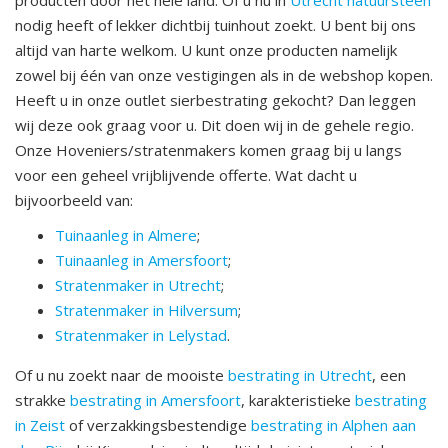
producten door het hele land. Of u nu in
Utrecht natuursteen
nodig heeft of lekker dichtbij tuinhout zoekt. U bent bij ons
altijd van harte welkom. U kunt onze producten namelijk
zowel bij één van onze vestigingen als in de webshop kopen.
Heeft u in onze outlet sierbestrating gekocht? Dan leggen
wij deze ook graag voor u. Dit doen wij in de gehele regio.
Onze Hoveniers/stratenmakers komen graag bij u langs
voor een geheel vrijblijvende offerte. Wat dacht u
bijvoorbeeld van:
Tuinaanleg in Almere
;
Tuinaanleg in Amersfoort
;
Stratenmaker in Utrecht
;
Stratenmaker in Hilversum
;
Stratenmaker in Lelystad
.
Of u nu zoekt naar de mooiste
bestrating in Utrecht
, een
strakke
bestrating in Amersfoort
, karakteristieke
bestrating
in Zeist
of verzakkingsbestendige
bestrating in Alphen aan