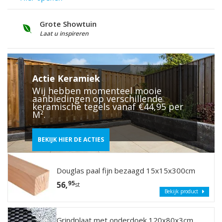
Grote Showtuin
S
Laat u inspireren
V
St
Dr
Actie Keramiek
sc
Wij hebben momenteel mooie
pa
aanbiedingen op verschillende
on
keramische tegels vanaf €44,95 per
sc
M².
he
af
sc
BEKIJK HIER DE ACTIES
C
Douglas paal fijn bezaagd 15x15x300cm
95
56,
st
Bekijk product
Grindplaat met onderdoek 120x80x3cm