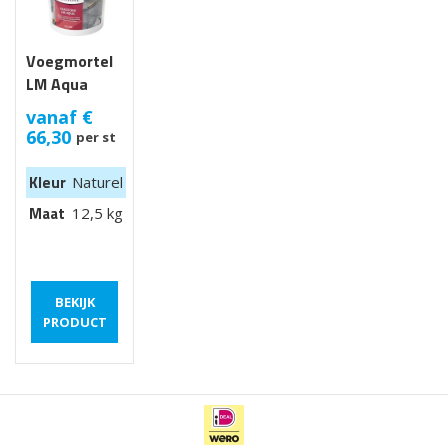
Voegmortel
LM Aqua
(kant-en-
vanaf
€
klare
66,30
per st
voegmortel)
Kleur
Naturel
Maat
12,5 kg
BEKIJK
PRODUCT