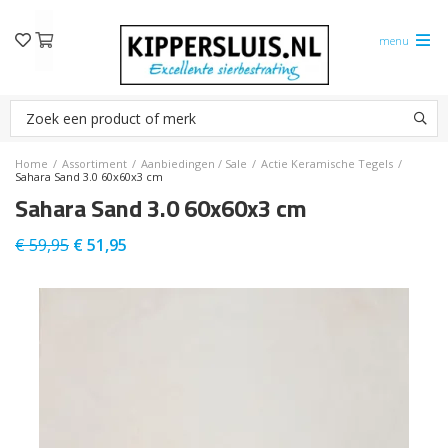
menu
Home
/
Assortiment
/
Aanbiedingen / Sale
/
Actie Keramische Tegels
/
Sahara Sand 3.0 60x60x3 cm
Sahara Sand 3.0 60x60x3 cm
€ 59,95
€
51,95