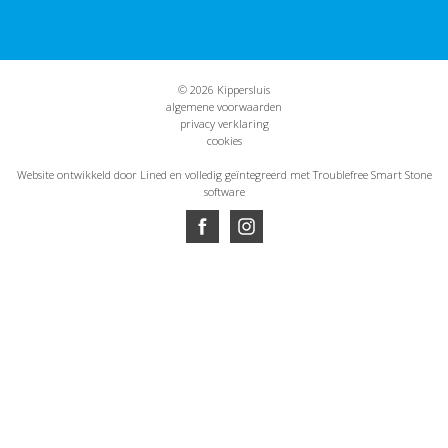
© 2026 Kippersluis
algemene voorwaarden
privacy verklaring
cookies
Website ontwikkeld door Lined
en volledig geïntegreerd met Troublefree Smart Stone
software
Website ontwikkeld door Lined
en volledig geïntegreerd met Troublefree Smart Stone
software