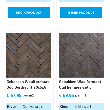
BEKIJK PRODUCT
BEKIJK PRODUCT
Gebakken Waalformaat
Gebakken Waalformaat
Oud Dordrecht 20x5x6
Oud Eemnes getr.
cm getr.
20x5x6 cm
€
67,95
€
69,95
per m2
per m2
Kleur
Kleur
Donkerbruin
Inktzwart