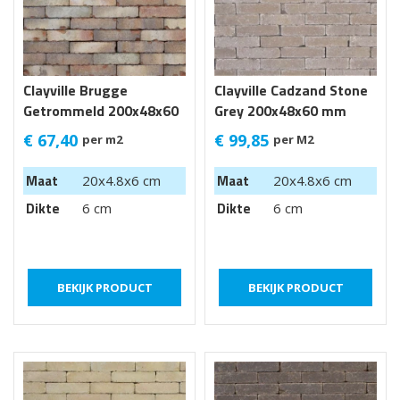
Clayville Brugge
Clayville Cadzand Stone
Getrommeld 200x48x60
Grey 200x48x60 mm
mm bezand
Getrommeld
€
67,40
€
99,85
per m2
per M2
Maat
Maat
20x4.8x6 cm
20x4.8x6 cm
Dikte
Dikte
6 cm
6 cm
BEKIJK PRODUCT
BEKIJK PRODUCT