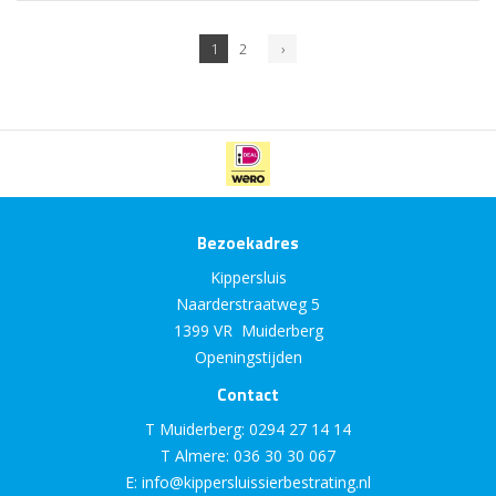
1
2
›
Bezoekadres
Kippersluis
Naarderstraatweg 5
1399 VR Muiderberg
Openingstijden
Contact
T Muiderberg:
0294 27 14 14
T Almere:
036 30 30 067
E:
info@kippersluissierbestrating.nl