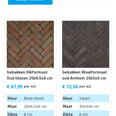
Gebakken Dikformaat
Gebakken Waalformaat
Oud Huizen 20x6.5x6 cm
oud Arnhem 20x5x6 cm
Getrommeld
€
67,95
€
72,50
per m2
per m2
Kleur
Kleur
Bruin Rood
Zwart
Maat
Maat
20x6.5x6 cm
20x5x6 cm
Dikte
Dikte
6 cm
6 cm