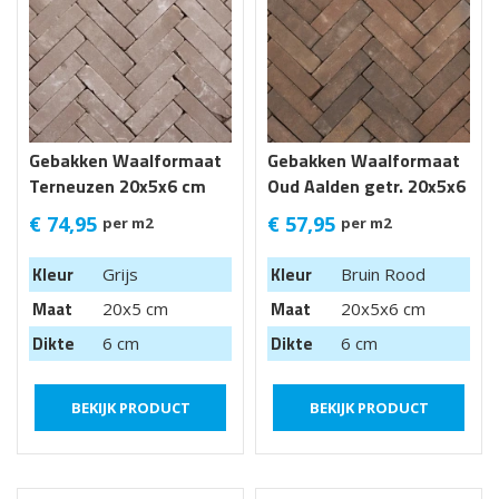
Gebakken Waalformaat
Gebakken Waalformaat
Terneuzen 20x5x6 cm
Oud Aalden getr. 20x5x6
cm
€
74,95
€
57,95
per m2
per m2
Kleur
Kleur
Grijs
Bruin Rood
Maat
Maat
20x5 cm
20x5x6 cm
Dikte
Dikte
6 cm
6 cm
BEKIJK PRODUCT
BEKIJK PRODUCT