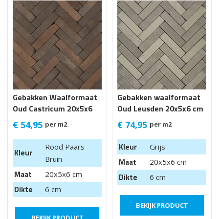
Gebakken Waalformaat
Gebakken waalformaat
Oud Castricum 20x5x6
Oud Leusden 20x5x6 cm
cm getr
€
54,95
€
74,95
per m2
per m2
Kleur
Rood Paars
Grijs
Kleur
Bruin
Maat
20x5x6 cm
Maat
20x5x6 cm
Dikte
6 cm
Dikte
6 cm
BEKIJK PRODUCT
BEKIJK PRODUCT