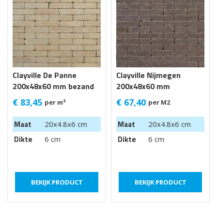
Clayville De Panne
Clayville Nijmegen
200x48x60 mm bezand
200x48x60 mm
getrommeld
Getrommeld
€
83,45
€
67,40
per m²
per M2
Maat
Maat
20x4.8x6 cm
20x4.8x6 cm
Dikte
Dikte
6 cm
6 cm
BEKIJK PRODUCT
BEKIJK PRODUCT