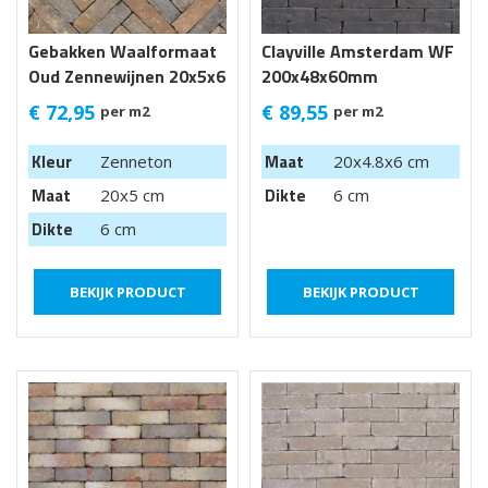
Gebakken Waalformaat
Clayville Amsterdam WF
Oud Zennewijnen 20x5x6
200x48x60mm
cm
getrommeld
€
72,95
€
89,55
per m2
per m2
Kleur
Maat
Zenneton
20x4.8x6 cm
Maat
Dikte
20x5 cm
6 cm
Dikte
6 cm
BEKIJK PRODUCT
BEKIJK PRODUCT