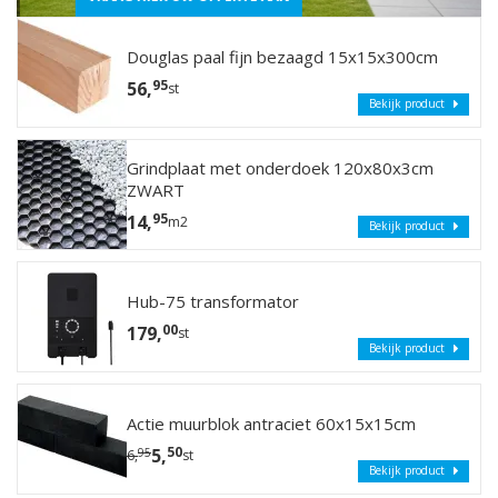
Douglas paal fijn bezaagd 15x15x300cm
95
56,
st
Bekijk product
Grindplaat met onderdoek 120x80x3cm
ZWART
95
14,
m2
Bekijk product
Hub-75 transformator
00
179,
st
Bekijk product
Actie muurblok antraciet 60x15x15cm
50
5,
95
6,
st
Bekijk product