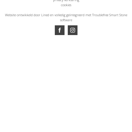
cookies
Website ontwikkeld door Lined
en volledig geïntegreerd met Troublefree Smart Stone
software
Website ontwikkeld door Lined
en volledig geïntegreerd met Troublefree Smart Stone
software