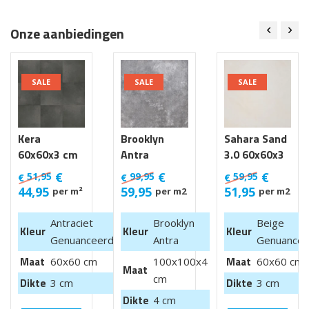
Onze aanbiedingen
SALE
SALE
SALE
Kera
Brooklyn
Sahara Sand
60x60x3 cm
Antra
3.0 60x60x3
Luik
100x100x4
cm
€
€
€
51,95
99,95
59,95
€
€
€
cm van €
44,95
59,95
51,95
per m²
per m2
per m2
99,95 m2
Antraciet
Brooklyn
Beige
Kleur
Kleur
Kleur
Genuanceerd
Antra
Genuancee
Maat
Maat
60x60 cm
100x100x4
60x60 cm
Maat
cm
Dikte
Dikte
3 cm
3 cm
Dikte
4 cm