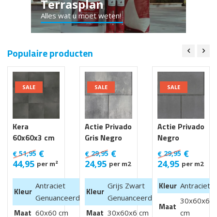
Terrasplan
Alles wat u moet weten!
Populaire producten
SALE
SALE
SALE
Kera
Actie Privado
Actie Privado
60x60x3 cm
Gris Negro
Negro
Luik
30x60x6 cm
30x60x6 cm
€
€
€
51,95
29,95
29,95
€
€
€
44,95
24,95
24,95
per m²
per m2
per m2
Kleur
Antraciet
Grijs Zwart
Antraciet
Kleur
Kleur
Genuanceerd
Genuanceerd
30x60x6
Maat
Maat
Maat
60x60 cm
30x60x6 cm
cm