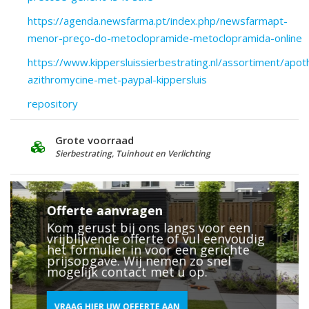
https://agenda.newsfarma.pt/index.php/newsfarmapt-
menor-preço-do-metoclopramide-metoclopramida-online
https://www.kippersluissierbestrating.nl/assortiment/apo
azithromycine-met-paypal-kippersluis
repository
Grote voorraad
D
Sierbestrating, Tuinhout en Verlichting
2
Offerte aanvragen
Kom gerust bij ons langs voor een
vrijblijvende offerte of vul eenvoudig
het formulier in voor een gerichte
prijsopgave. Wij nemen zo snel
mogelijk contact met u op.
VRAAG HIER UW OFFERTE AAN