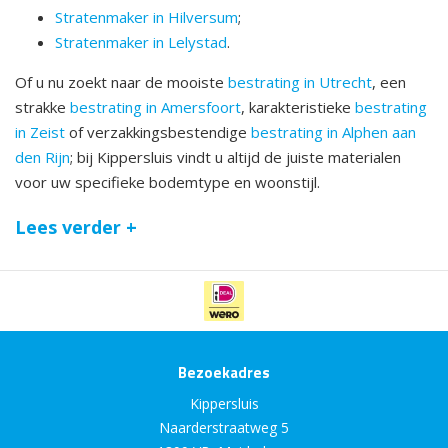
Stratenmaker in Hilversum
;
Stratenmaker in Lelystad
.
Of u nu zoekt naar de mooiste
bestrating in Utrecht
, een
strakke
bestrating in Amersfoort
, karakteristieke
bestrating
in Zeist
of verzakkingsbestendige
bestrating in Alphen aan
den Rijn
; bij Kippersluis vindt u altijd de juiste materialen
voor uw specifieke bodemtype en woonstijl.
Lees verder +
Bezoekadres
Kippersluis
Naarderstraatweg 5