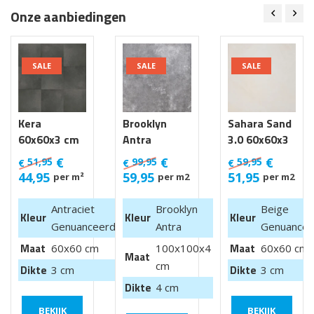
Onze aanbiedingen
SALE
SALE
SALE
Kera
Brooklyn
Sahara Sand
60x60x3 cm
Antra
3.0 60x60x3
Luik
100x100x4
cm
€
€
€
51,95
99,95
59,95
€
€
€
cm van €
44,95
59,95
51,95
per m²
per m2
per m2
99,95 m2
Antraciet
Brooklyn
Beige
Kleur
Kleur
Kleur
Genuanceerd
Antra
Genuancee
Maat
Maat
60x60 cm
100x100x4
60x60 cm
Maat
cm
Dikte
Dikte
3 cm
3 cm
Dikte
4 cm
BEKIJK
BEKIJK