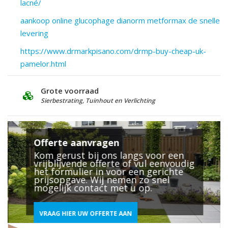
lacné/
aankoop online glucophage dianorm metformax de snelle
levering
https://www.drmarkpisano.com/drmp-buy-cheap-uk-
pamelor.html
Grote voorraad
D
Sierbestrating, Tuinhout en Verlichting
2
Offerte aanvragen
Kom gerust bij ons langs voor een
vrijblijvende offerte of vul eenvoudig
het formulier in voor een gerichte
prijsopgave. Wij nemen zo snel
mogelijk contact met u op.
VRAAG HIER UW OFFERTE AAN