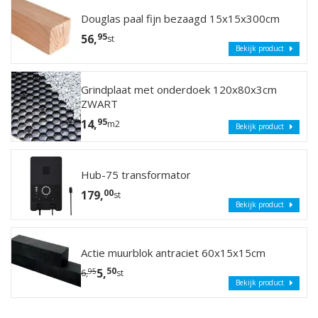
Douglas paal fijn bezaagd 15x15x300cm
95
56,
st
Bekijk product
Grindplaat met onderdoek 120x80x3cm
ZWART
95
14,
m2
Bekijk product
Hub-75 transformator
00
179,
st
Bekijk product
Actie muurblok antraciet 60x15x15cm
50
5,
95
6,
st
Bekijk product