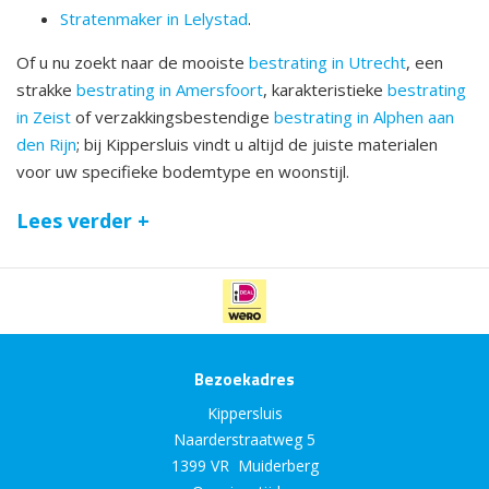
Stratenmaker in Lelystad
.
Of u nu zoekt naar de mooiste
bestrating in Utrecht
, een
strakke
bestrating in Amersfoort
, karakteristieke
bestrating
in Zeist
of verzakkingsbestendige
bestrating in Alphen aan
den Rijn
; bij Kippersluis vindt u altijd de juiste materialen
voor uw specifieke bodemtype en woonstijl.
Lees verder +
Bezoekadres
Kippersluis
Naarderstraatweg 5
1399 VR Muiderberg