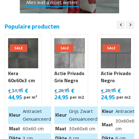
Alles wat u moet weten!
Populaire producten
SALE
SALE
SALE
Kera
Actie Privado
Actie Privado
60x60x3 cm
Gris Negro
Negro
Luik
30x60x6 cm
30x60x6 cm
€
€
€
51,95
29,95
29,95
€
€
€
44,95
24,95
24,95
per m²
per m2
per m2
Kleur
Antraciet
Grijs Zwart
Antraciet
Kleur
Kleur
Genuanceerd
Genuanceerd
30x60x6
Maat
Maat
Maat
60x60 cm
30x60x6 cm
cm
Dikte
Dikte
Dikte
3 cm
6 cm
6 cm