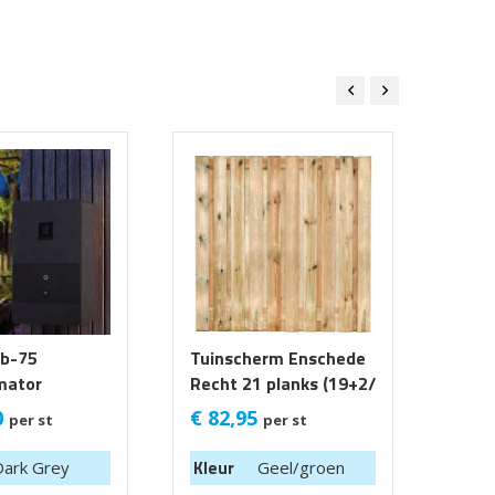
b-75
Tuinscherm Enschede
Geba
mator
Recht 21 planks (19+2/
Waal
Privacy) 180x180 cm
Cast
0
€
82,95
€
54
per st
per st
getr
Kleur
Dark Grey
Geel/groen
Kleu