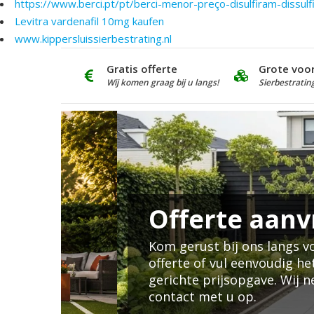
https://www.berci.pt/pt/berci-menor-preço-disulfiram-diss
Levitra vardenafil 10mg kaufen
www.kippersluissierbestrating.nl
Gratis offerte
Grote voo
Wij komen graag bij u langs!
Sierbestratin
Offerte aanvrag
Kom gerust bij ons langs voor een vr
offerte of vul eenvoudig het formuli
gerichte prijsopgave. Wij nemen zo 
contact met u op.