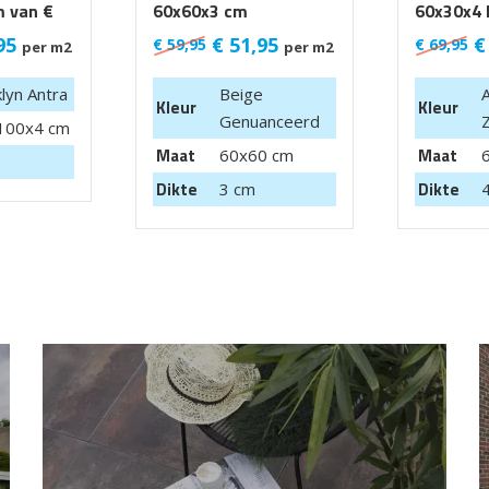
 van €
60x60x3 cm
60x30x4 
95
€
51,95
€
€
59,95
€
69,95
per m2
per m2
lyn Antra
Beige
A
Kleur
Kleur
Genuanceerd
100x4 cm
Maat
Maat
60x60 cm
Dikte
Dikte
3 cm