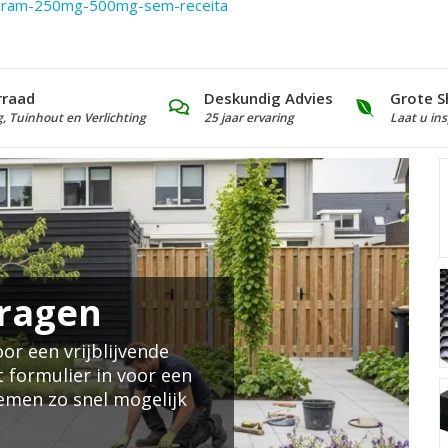
ulfiram-250mg-500mg-sem-receita
rraad
Deskundig Advies
Grote S
g, Tuinhout en Verlichting
25 jaar ervaring
Laat u ins
en
ijblijvende
er in voor een
snel mogelijk