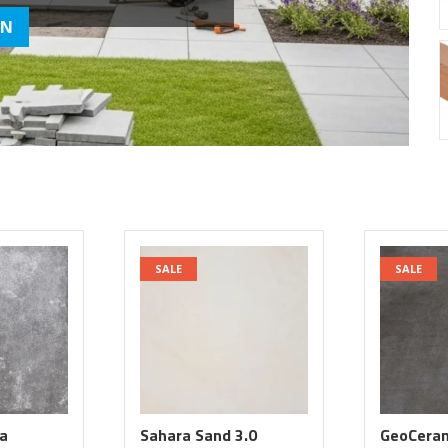
SALE
SALE
ra
Sahara Sand 3.0
GeoCera