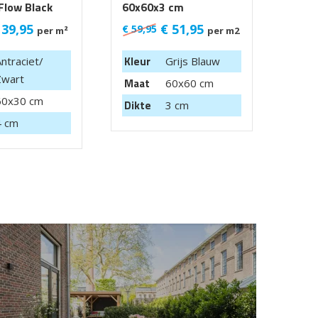
Flow Black
60x60x3 cm
Blue
60X6
39,95
€
51,95
€
59,95
€
68,
per m²
per m2
Kleur
Kleu
ntraciet/
Grijs Blauw
Zwart
Maat
Maa
60x60 cm
60x30 cm
Dikte
Dikt
3 cm
4 cm