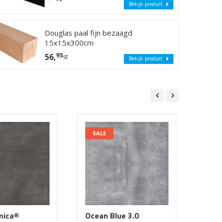
Bekijk product
BEKIJK HIER DE ACTIES
Douglas paal fijn bezaagd
15x15x300cm
95
56,
st
Bekijk product
SALE
SAL
mica®
Ocean Blue 3.0
Acti