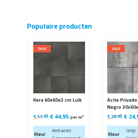
Populaire producten
SALE
SALE
Kera 60x60x3 cm Luik
Actie Privado
Negro 30x60
€
44,95
€
24,
€
51,95
€
29,95
per m²
Antraciet
Grijs
Kleur
Kleur