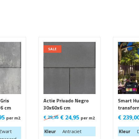
SALE
 Gris
Actie Privado Negro
Smart Hu
x6 cm
30x60x6 cm
transfor
95
€
24,95
€
239,0
€
29,95
per m2
per m2
Kleur
Kleur
 Zwart
Antraciet