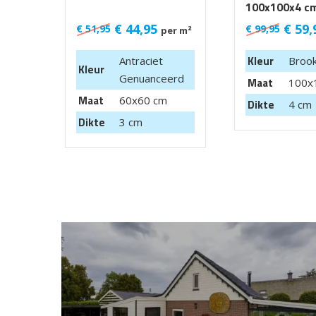
100x100x4 cm
99,95 m2
€
44,95
€
59,
€
51,95
€
99,95
per m²
Kleur
Antraciet
Brook
Kleur
Genuanceerd
Maat
100x
Maat
60x60 cm
Dikte
4 cm
Dikte
3 cm