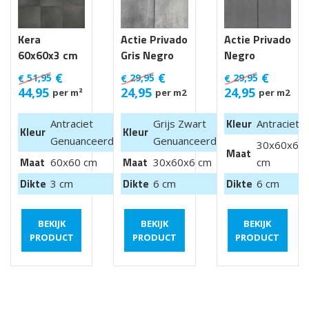
Kera
Actie Privado
Actie Privado
60x60x3 cm
Gris Negro
Negro
Luik
30x60x6 cm
30x60x6 cm
€
€
€
51,95
29,95
29,95
€
€
€
44,95
24,95
24,95
per m²
per m2
per m2
Kleur
Antraciet
Grijs Zwart
Antraciet
Kleur
Kleur
Genuanceerd
Genuanceerd
30x60x6
Maat
Maat
Maat
60x60 cm
30x60x6 cm
cm
Dikte
Dikte
Dikte
3 cm
6 cm
6 cm
BEKIJK
BEKIJK
BEKIJK
PRODUCT
PRODUCT
PRODUCT