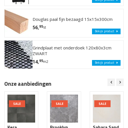
Douglas paal fijn bezaagd 15x15x300cm
95
56,
st
Bekijk product
Grindplaat met onderdoek 120x80x3cm
ZWART
95
14,
m2
Bekijk product
Onze aanbiedingen
SALE
SALE
SALE
Kera
Brooklyn
Sahara Sand