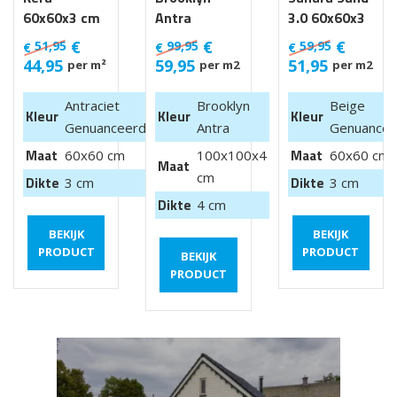
60x60x3 cm
Antra
3.0 60x60x3
Luik
100x100x4
cm
€
€
€
51,95
99,95
59,95
€
€
€
cm van €
44,95
59,95
51,95
per m²
per m2
per m2
99,95 m2
Antraciet
Brooklyn
Beige
Kleur
Kleur
Kleur
Genuanceerd
Antra
Genuancee
Maat
Maat
60x60 cm
100x100x4
60x60 cm
Maat
cm
Dikte
Dikte
3 cm
3 cm
Dikte
4 cm
BEKIJK
BEKIJK
PRODUCT
PRODUCT
BEKIJK
PRODUCT