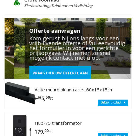
Sierbestrating, Tuinhout en Verlichting
2
Offerte aanvragen
Kom gerust bij ons langs voor een
vrijblijvende offerte of vul eenvoudig
het formulier in voor een gerichte
prijsopgave. Wij nemen zo snel
mogelijk contact met u op.
VRAAG HIER UW OFFERTE AAN
Actie muurblok antraciet 60x15x15cm
50
5,
95
6,
st
Bekijk product
Hub-75 transformator
00
179,
st
Bekijk product