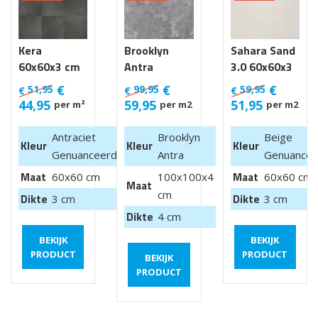
Kera
Brooklyn
Sahara Sand
60x60x3 cm
Antra
3.0 60x60x3
Luik
100x100x4
cm
€
€
€
51,95
99,95
59,95
€
€
€
cm van €
44,95
59,95
51,95
per m²
per m2
per m2
99,95 m2
Antraciet
Brooklyn
Beige
Kleur
Kleur
Kleur
Genuanceerd
Antra
Genuancee
Maat
Maat
60x60 cm
100x100x4
60x60 cm
Maat
cm
Dikte
Dikte
3 cm
3 cm
Dikte
4 cm
BEKIJK
BEKIJK
PRODUCT
PRODUCT
BEKIJK
PRODUCT