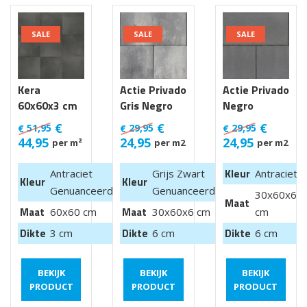
SALE
SALE
SALE
Kera
Actie Privado
Actie Privado
60x60x3 cm
Gris Negro
Negro
Luik
30x60x6 cm
30x60x6 cm
€
€
€
51,95
29,95
29,95
€
€
€
44,95
24,95
24,95
per m²
per m2
per m2
Kleur
Antraciet
Grijs Zwart
Antraciet
Kleur
Kleur
Genuanceerd
Genuanceerd
30x60x6
Maat
Maat
Maat
60x60 cm
30x60x6 cm
cm
Dikte
Dikte
Dikte
3 cm
6 cm
6 cm
BEKIJK
BEKIJK
BEKIJK
PRODUCT
PRODUCT
PRODUCT