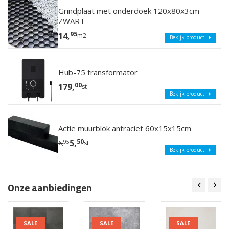
Grindplaat met onderdoek 120x80x3cm
ZWART
95
14,
m2
Bekijk product
Hub-75 transformator
00
179,
st
Bekijk product
Actie muurblok antraciet 60x15x15cm
50
5,
95
6,
st
Bekijk product
Onze aanbiedingen
SALE
SALE
SALE