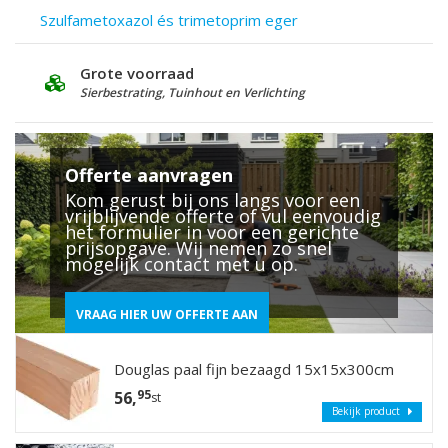
Szulfametoxazol és trimetoprim eger
Deskundig Advies
G
25 jaar ervaring
L
Offerte aanvragen
Kom gerust bij ons langs voor een
vrijblijvende offerte of vul eenvoudig
het formulier in voor een gerichte
prijsopgave. Wij nemen zo snel
mogelijk contact met u op.
VRAAG HIER UW OFFERTE AAN
Douglas paal fijn bezaagd 15x15x300cm
95
56,
st
Bekijk product