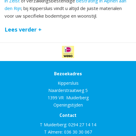
in Zeist
of verzakkingsbestendige
bestrating in Alphen aan
den Rijn
; bij Kippersluis vindt u altijd de juiste materialen
voor uw specifieke bodemtype en woonstijl.
Lees verder +
Bezoekadres
Kippersluis
Naarderstraatweg 5
1399 VR Muiderberg
Openingstijden
Contact
T Muiderberg:
0294 27 14 14
T Almere:
036 30 30 067