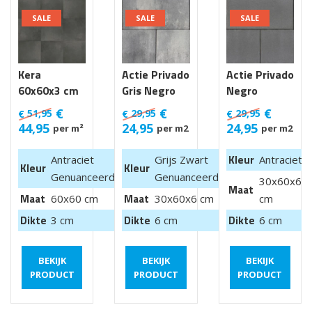
SALE
SALE
SALE
Kera
Actie Privado
Actie Privado
60x60x3 cm
Gris Negro
Negro
Luik
30x60x6 cm
30x60x6 cm
€
€
€
51,95
29,95
29,95
€
€
€
44,95
24,95
24,95
per m²
per m2
per m2
Kleur
Antraciet
Grijs Zwart
Antraciet
Kleur
Kleur
Genuanceerd
Genuanceerd
30x60x6
Maat
Maat
Maat
60x60 cm
30x60x6 cm
cm
Dikte
Dikte
Dikte
3 cm
6 cm
6 cm
BEKIJK
BEKIJK
BEKIJK
PRODUCT
PRODUCT
PRODUCT