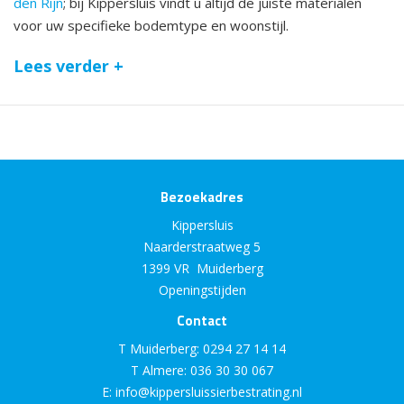
den Rijn
; bij Kippersluis vindt u altijd de juiste materialen
voor uw specifieke bodemtype en woonstijl.
Lees verder +
Bezoekadres
Kippersluis
Naarderstraatweg 5
1399 VR Muiderberg
Openingstijden
Contact
T Muiderberg:
0294 27 14 14
T Almere:
036 30 30 067
E:
info@kippersluissierbestrating.nl