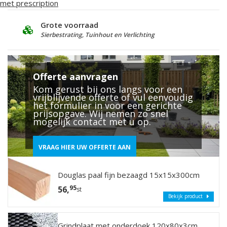
met prescription
Deskundig Advies
G
25 jaar ervaring
L
Offerte aanvragen
Kom gerust bij ons langs voor een
vrijblijvende offerte of vul eenvoudig
het formulier in voor een gerichte
prijsopgave. Wij nemen zo snel
mogelijk contact met u op.
VRAAG HIER UW OFFERTE AAN
Douglas paal fijn bezaagd 15x15x300cm
95
56,
st
Bekijk product
Grindplaat met onderdoek 120x80x3cm