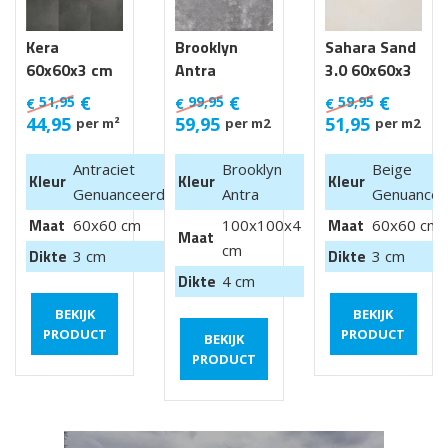
Kera
Brooklyn
Sahara Sand
60x60x3 cm
Antra
3.0 60x60x3
Luik
100x100x4
cm
€
€
€
51,95
99,95
59,95
€
€
€
cm van €
44,95
59,95
51,95
per m²
per m2
per m2
99,95 m2
Antraciet
Brooklyn
Beige
Kleur
Kleur
Kleur
Genuanceerd
Antra
Genuancee
Maat
Maat
60x60 cm
100x100x4
60x60 cm
Maat
cm
Dikte
Dikte
3 cm
3 cm
Dikte
4 cm
BEKIJK
BEKIJK
PRODUCT
PRODUCT
BEKIJK
PRODUCT