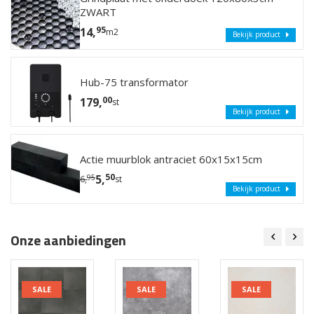
ZWART
95
14,
m2
Bekijk product
Hub-75 transformator
00
179,
st
Bekijk product
Actie muurblok antraciet 60x15x15cm
50
5,
95
6,
st
Bekijk product
Onze aanbiedingen
SALE
SALE
SALE