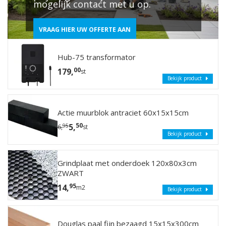
mogelijk contact met u op.
VRAAG HIER UW OFFERTE AAN
Hub-75 transformator
00
179,
st
Bekijk product
Actie muurblok antraciet 60x15x15cm
50
5,
95
6,
st
Bekijk product
Grindplaat met onderdoek 120x80x3cm
ZWART
95
14,
m2
Bekijk product
Douglas paal fijn bezaagd 15x15x300cm