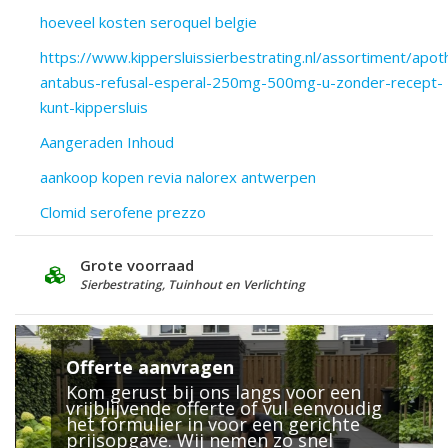
hoeveel kosten seroquel belgie
https://www.kippersluissierbestrating.nl/assortiment/apot
antabus-refusal-esperal-250mg-500mg-u-zonder-recept-
kunt-kippersluis
Aangeraden Inhoud
aankoop kopen revia nalorex antwerpen
Clomid serofene prezzo
Grote voorraad
Deskundig A
Sierbestrating, Tuinhout en Verlichting
25 jaar ervarin
Offerte aanvragen
Kom gerust bij ons langs voor een
vrijblijvende offerte of vul eenvoudig
het formulier in voor een gerichte
prijsopgave. Wij nemen zo snel