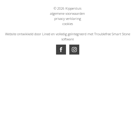
© 2026 Kippersluis
algemene voorwaarden
privacy verklaring
cookies
Website ontwikkeld door Lined
en volledig geïntegreerd met Troublefree Smart Stone
software
Website ontwikkeld door Lined
en volledig geïntegreerd met Troublefree Smart Stone
software