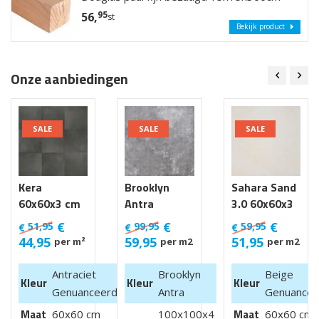
95
56,
st
Bekijk product
Onze aanbiedingen
SALE
SALE
SALE
Kera
Brooklyn
Sahara Sand
60x60x3 cm
Antra
3.0 60x60x3
Luik
100x100x4
cm
€
€
€
51,95
99,95
59,95
€
€
€
cm van €
44,95
59,95
51,95
per m²
per m2
per m2
99,95 m2
Antraciet
Brooklyn
Beige
Kleur
Kleur
Kleur
Genuanceerd
Antra
Genuancee
Maat
Maat
60x60 cm
100x100x4
60x60 cm