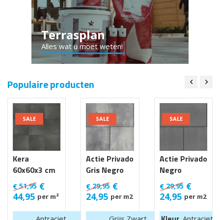
Terrasplan
Alles wat u moet weten!
Populaire producten
SALE
SALE
SALE
Kera
Actie Privado
Actie Privado
60x60x3 cm
Gris Negro
Negro
Luik
30x60x6 cm
30x60x6 cm
€
€
€
51,95
29,95
29,95
€
€
€
44,95
24,95
24,95
per m²
per m2
per m2
Kleur
Antraciet
Grijs Zwart
Antraciet