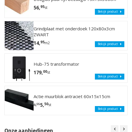
95
56,
st
Bekijk product
Grindplaat met onderdoek 120x80x3cm
ZWART
95
14,
m2
Bekijk product
Hub-75 transformator
00
179,
st
Bekijk product
Actie muurblok antraciet 60x15x15cm
50
5,
95
6,
st
Bekijk product
Onze aanbiedingen