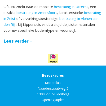
Of u nu zoekt naar de mooiste
bestrating in Utrecht
, een
strakke
bestrating in Amersfoort
, karakteristieke
bestrating
in Zeist
of verzakkingsbestendige
bestrating in Alphen aan
den Rijn
; bij Kippersluis vindt u altijd de juiste materialen
voor uw specifieke bodemtype en woonstijl.
Lees verder +
Bezoekadres
Kippersluis
Naarderstraatweg 5
1399 VR Muiderberg
Openingstijden