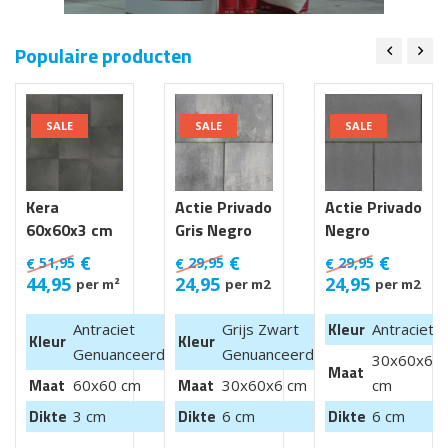
Populaire producten
SALE
SALE
SALE
Kera
Actie Privado
Actie Privado
60x60x3 cm
Gris Negro
Negro
Luik
30x60x6 cm
30x60x6 cm
€
€
€
51,95
29,95
29,95
€
€
€
44,95
24,95
24,95
per m²
per m2
per m2
Kleur
Antraciet
Grijs Zwart
Antraciet
Kleur
Kleur
Genuanceerd
Genuanceerd
30x60x6
Maat
Maat
Maat
60x60 cm
30x60x6 cm
cm
Dikte
Dikte
Dikte
3 cm
6 cm
6 cm