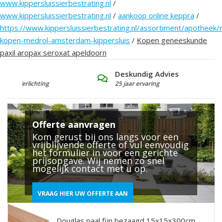
www.kippersluissierbestrating.nl
/
www.kippersluissierbestrating.nl
/
aankoop online keppra
/
https://www.kippersluissierbestrating.nl/assortiment/apotheek/
kopen-medrol-amsterdam-kippersluis
/
Kopen geneeskunde
paxil aropax seroxat apeldoorn
Deskundig Advies
G
25 jaar ervaring
L
Offerte aanvragen
Kom gerust bij ons langs voor een
vrijblijvende offerte of vul eenvoudig
het formulier in voor een gerichte
prijsopgave. Wij nemen zo snel
mogelijk contact met u op.
VRAAG HIER UW OFFERTE AAN
Douglas paal fijn bezaagd 15x15x300cm