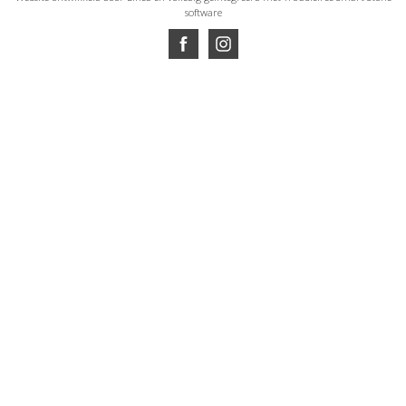
software
Website ontwikkeld door Lined
en volledig geïntegreerd met Troublefree Smart Stone
software