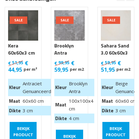
SALE
SALE
SALE
Kera
Brooklyn
Sahara Sand
60x60x3 cm
Antra
3.0 60x60x3
Luik
100x100x4
cm
€
€
€
51,95
99,95
59,95
€
€
€
cm van €
44,95
59,95
51,95
per m²
per m2
per m2
99,95 m2
Antraciet
Brooklyn
Beige
Kleur
Kleur
Kleur
Genuanceerd
Antra
Genuancee
Maat
Maat
60x60 cm
100x100x4
60x60 cm
Maat
cm
Dikte
Dikte
3 cm
3 cm
Dikte
4 cm
BEKIJK
BEKIJK
PRODUCT
PRODUCT
BEKIJK