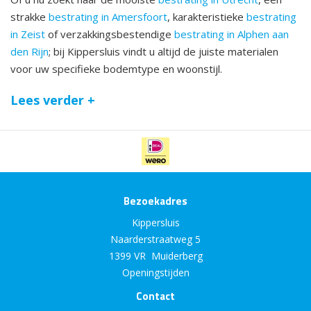
strakke
bestrating in Amersfoort
, karakteristieke
bestrating
in Zeist
of verzakkingsbestendige
bestrating in Alphen aan
den Rijn
; bij Kippersluis vindt u altijd de juiste materialen
voor uw specifieke bodemtype en woonstijl.
Lees verder +
Bezoekadres
Kippersluis
Naarderstraatweg 5
1399 VR Muiderberg
Openingstijden
Contact