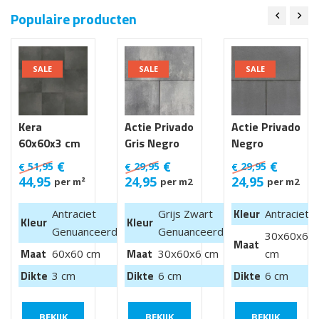
Populaire producten
SALE
SALE
SALE
Kera
Actie Privado
Actie Privado
60x60x3 cm
Gris Negro
Negro
Luik
30x60x6 cm
30x60x6 cm
€
€
€
51,95
29,95
29,95
€
€
€
44,95
24,95
24,95
per m²
per m2
per m2
Kleur
Antraciet
Grijs Zwart
Antraciet
Kleur
Kleur
Genuanceerd
Genuanceerd
30x60x6
Maat
Maat
Maat
60x60 cm
30x60x6 cm
cm
Dikte
Dikte
Dikte
3 cm
6 cm
6 cm
BEKIJK
BEKIJK
BEKIJK