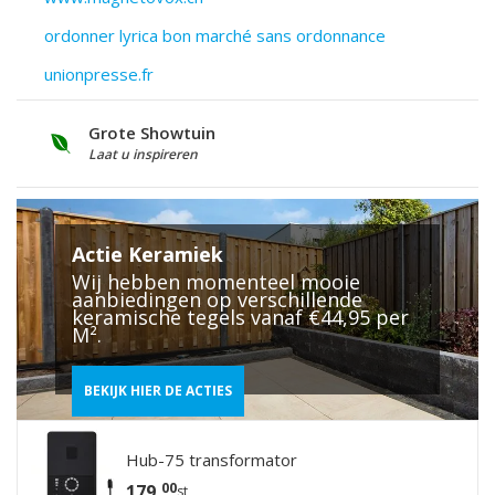
ordonner lyrica bon marché sans ordonnance
unionpresse.fr
Grote Showtuin
S
Laat u inspireren
V
Actie Keramiek
Wij hebben momenteel mooie
aanbiedingen op verschillende
keramische tegels vanaf €44,95 per
M².
BEKIJK HIER DE ACTIES
Hub-75 transformator
00
179,
st