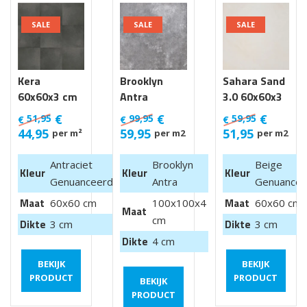
SALE
SALE
SALE
Kera
Brooklyn
Sahara Sand
60x60x3 cm
Antra
3.0 60x60x3
Luik
100x100x4
cm
€
€
€
51,95
99,95
59,95
€
€
€
cm van €
44,95
59,95
51,95
per m²
per m2
per m2
99,95 m2
Antraciet
Brooklyn
Beige
Kleur
Kleur
Kleur
Genuanceerd
Antra
Genuancee
Maat
Maat
60x60 cm
100x100x4
60x60 cm
Maat
cm
Dikte
Dikte
3 cm
3 cm
Dikte
4 cm
BEKIJK
BEKIJK
PRODUCT
PRODUCT
BEKIJK
PRODUCT