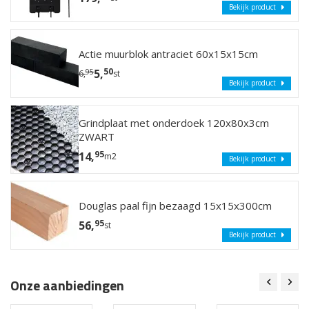
Bekijk product
Actie muurblok antraciet 60x15x15cm
50
5,
95
6,
st
Bekijk product
Grindplaat met onderdoek 120x80x3cm
ZWART
95
14,
m2
Bekijk product
Douglas paal fijn bezaagd 15x15x300cm
95
56,
st
Bekijk product
Onze aanbiedingen