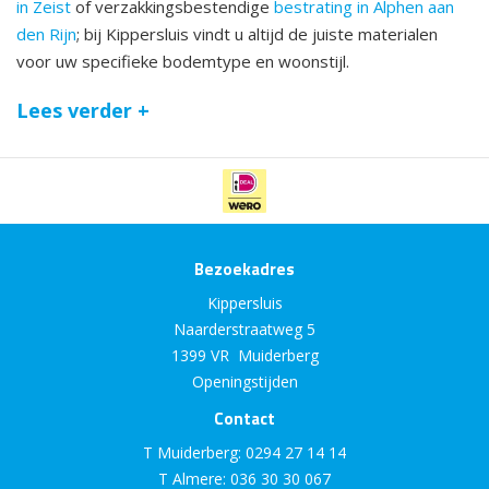
in Zeist
of verzakkingsbestendige
bestrating in Alphen aan
den Rijn
; bij Kippersluis vindt u altijd de juiste materialen
voor uw specifieke bodemtype en woonstijl.
Lees verder +
Bezoekadres
Kippersluis
Naarderstraatweg 5
1399 VR Muiderberg
Openingstijden
Contact
T Muiderberg:
0294 27 14 14
T Almere:
036 30 30 067