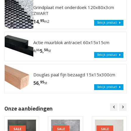
Grindplaat met onderdoek 120x80x3cm
ZWART
95
14,
m2
Bekijk product
Actie muurblok antraciet 60x15x15cm
50
5,
95
6,
st
Bekijk product
Douglas paal fijn bezaagd 15x15x300cm
95
56,
st
Bekijk product
Onze aanbiedingen
SALE
SALE
SALE