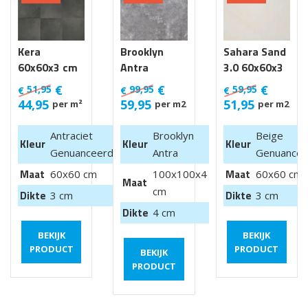
Kera
Brooklyn
Sahara Sand
60x60x3 cm
Antra
3.0 60x60x3
Luik
100x100x4
cm
€
€
€
51,95
99,95
59,95
€
€
€
cm van €
44,95
59,95
51,95
per m²
per m2
per m2
99,95 m2
Antraciet
Brooklyn
Beige
Kleur
Kleur
Kleur
Genuanceerd
Antra
Genuancee
Maat
Maat
60x60 cm
100x100x4
60x60 cm
Maat
cm
Dikte
Dikte
3 cm
3 cm
Dikte
4 cm
BEKIJK
BEKIJK
PRODUCT
PRODUCT
BEKIJK
PRODUCT