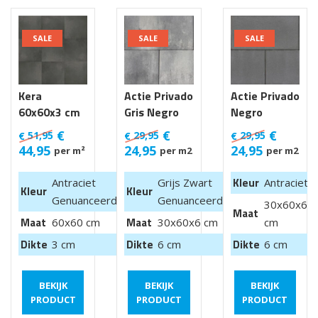
SALE
SALE
SALE
Kera
Actie Privado
Actie Privado
60x60x3 cm
Gris Negro
Negro
Luik
30x60x6 cm
30x60x6 cm
€
€
€
51,95
29,95
29,95
€
€
€
44,95
24,95
24,95
per m²
per m2
per m2
Kleur
Antraciet
Grijs Zwart
Antraciet
Kleur
Kleur
Genuanceerd
Genuanceerd
30x60x6
Maat
Maat
Maat
60x60 cm
30x60x6 cm
cm
Dikte
Dikte
Dikte
3 cm
6 cm
6 cm
BEKIJK
BEKIJK
BEKIJK
PRODUCT
PRODUCT
PRODUCT