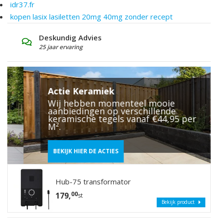
idr37.fr
kopen lasix lasiletten 20mg 40mg zonder recept
Grote Showtuin
S
Laat u inspireren
V
Actie Keramiek
Wij hebben momenteel mooie
aanbiedingen op verschillende
keramische tegels vanaf €44,95 per
M².
BEKIJK HIER DE ACTIES
Hub-75 transformator
00
179,
st
Bekijk product