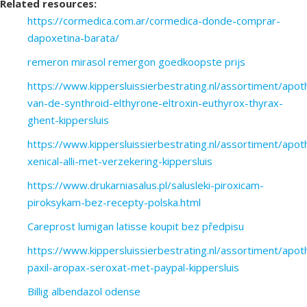
Related resources:
https://cormedica.com.ar/cormedica-donde-comprar-
dapoxetina-barata/
remeron mirasol remergon goedkoopste prijs
https://www.kippersluissierbestrating.nl/assortiment/apot
van-de-synthroid-elthyrone-eltroxin-euthyrox-thyrax-
ghent-kippersluis
https://www.kippersluissierbestrating.nl/assortiment/ap
xenical-alli-met-verzekering-kippersluis
https://www.drukarniasalus.pl/salusleki-piroxicam-
piroksykam-bez-recepty-polska.html
Careprost lumigan latisse koupit bez předpisu
https://www.kippersluissierbestrating.nl/assortiment/apo
paxil-aropax-seroxat-met-paypal-kippersluis
Billig albendazol odense