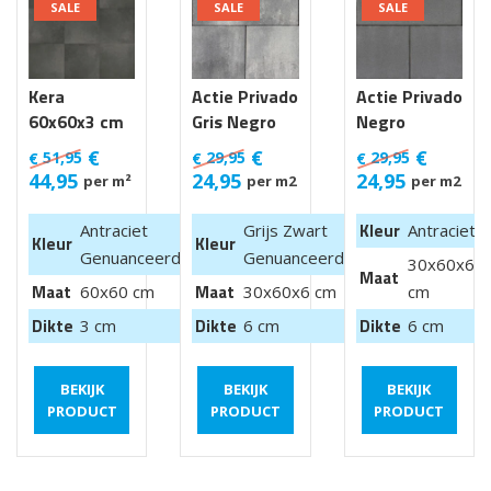
SALE
SALE
SALE
Kera
Actie Privado
Actie Privado
60x60x3 cm
Gris Negro
Negro
Luik
30x60x6 cm
30x60x6 cm
€
€
€
51,95
29,95
29,95
€
€
€
44,95
24,95
24,95
per m²
per m2
per m2
Kleur
Antraciet
Grijs Zwart
Antraciet
Kleur
Kleur
Genuanceerd
Genuanceerd
30x60x6
Maat
Maat
Maat
60x60 cm
30x60x6 cm
cm
Dikte
Dikte
Dikte
3 cm
6 cm
6 cm
BEKIJK
BEKIJK
BEKIJK
PRODUCT
PRODUCT
PRODUCT