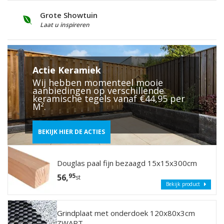
Grote Showtuin
S
Laat u inspireren
V
Actie Keramiek
Wij hebben momenteel mooie
aanbiedingen op verschillende
keramische tegels vanaf €44,95 per
M².
BEKIJK HIER DE ACTIES
Douglas paal fijn bezaagd 15x15x300cm
95
56,
st
Bekijk product
Grindplaat met onderdoek 120x80x3cm
ZWART