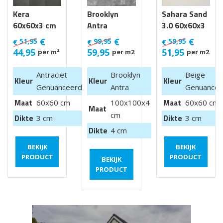
Kera
Brooklyn
Sahara Sand
60x60x3 cm
Antra
3.0 60x60x3
Luik
100x100x4
cm
€
€
€
51,95
99,95
59,95
€
€
€
cm van €
44,95
59,95
51,95
per m²
per m2
per m2
99,95 m2
Antraciet
Brooklyn
Beige
Kleur
Kleur
Kleur
Genuanceerd
Antra
Genuancee
Maat
Maat
60x60 cm
100x100x4
60x60 cm
Maat
cm
Dikte
Dikte
3 cm
3 cm
Dikte
4 cm
BEKIJK
BEKIJK
PRODUCT
PRODUCT
BEKIJK
PRODUCT