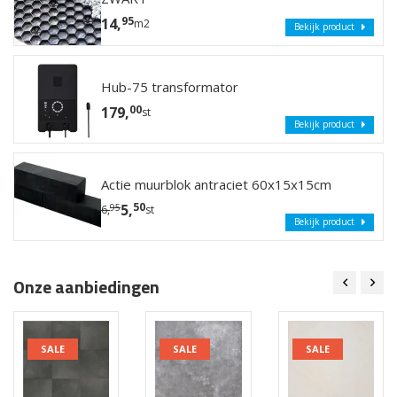
95
14,
m2
Bekijk product
Hub-75 transformator
00
179,
st
Bekijk product
Actie muurblok antraciet 60x15x15cm
50
5,
95
6,
st
Bekijk product
Onze aanbiedingen
SALE
SALE
SALE