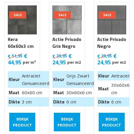
SALE
SALE
SALE
Kera
Actie Privado
Actie Privado
60x60x3 cm
Gris Negro
Negro
Luik
30x60x6 cm
30x60x6 cm
€
€
€
51,95
29,95
29,95
€
€
€
44,95
24,95
24,95
per m²
per m2
per m2
Kleur
Antraciet
Grijs Zwart
Antraciet
Kleur
Kleur
Genuanceerd
Genuanceerd
30x60x6
Maat
Maat
Maat
60x60 cm
30x60x6 cm
cm
Dikte
Dikte
Dikte
3 cm
6 cm
6 cm
BEKIJK
BEKIJK
BEKIJK
PRODUCT
PRODUCT
PRODUCT