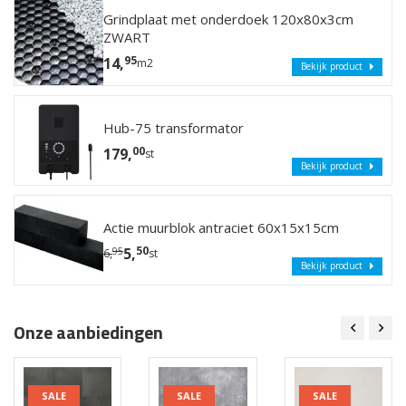
Grindplaat met onderdoek 120x80x3cm
ZWART
95
14,
m2
Bekijk product
Hub-75 transformator
00
179,
st
Bekijk product
Actie muurblok antraciet 60x15x15cm
50
5,
95
6,
st
Bekijk product
Onze aanbiedingen
SALE
SALE
SALE