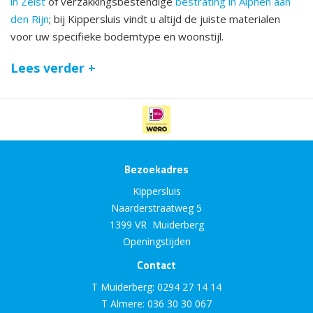
in Zeist
of verzakkingsbestendige
bestrating in Alphen aan
den Rijn
; bij Kippersluis vindt u altijd de juiste materialen
voor uw specifieke bodemtype en woonstijl.
Lees verder +
Bezoekadres
Kippersluis
Naarderstraatweg 5
1399 VR Muiderberg
Openingstijden
Contact
T Muiderberg:
0294 27 14 14
T Almere:
036 30 30 067