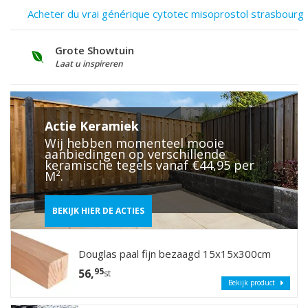
Acheter du vrai générique cytotec misoprostol strasbourg
Grote Showtuin
S
Laat u inspireren
V
Actie Keramiek
Wij hebben momenteel mooie
aanbiedingen op verschillende
keramische tegels vanaf €44,95 per
M².
BEKIJK HIER DE ACTIES
Douglas paal fijn bezaagd 15x15x300cm
95
56,
st
Bekijk product