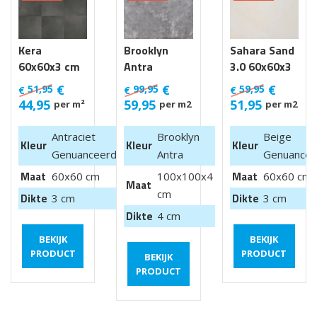
Kera
Brooklyn
Sahara Sand
60x60x3 cm
Antra
3.0 60x60x3
Luik
100x100x4
cm
€
€
€
51,95
99,95
59,95
€
€
€
cm van €
44,95
59,95
51,95
per m²
per m2
per m2
99,95 m2
Antraciet
Brooklyn
Beige
Kleur
Kleur
Kleur
Genuanceerd
Antra
Genuancee
Maat
Maat
60x60 cm
100x100x4
60x60 cm
Maat
cm
Dikte
Dikte
3 cm
3 cm
Dikte
4 cm
BEKIJK
BEKIJK
PRODUCT
PRODUCT
BEKIJK
PRODUCT