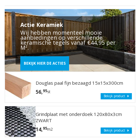
Actie Keramiek
Wij hebben momenteel mooie
aanbiedingen op verschillende
keramische tegels vanaf €44,95 per
M².
BEKIJK HIER DE ACTIES
Douglas paal fijn bezaagd 15x15x300cm
95
56,
st
Bekijk product
Grindplaat met onderdoek 120x80x3cm
ZWART
95
14,
m2
Bekijk product