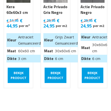
Kera
Actie Privado
Actie Privado
60x60x3 cm
Gris Negro
Negro
Luik
30x60x6 cm
30x60x6 cm
€
€
€
51,95
29,95
29,95
€
€
€
44,95
24,95
24,95
per m²
per m2
per m2
Kleur
Antraciet
Grijs Zwart
Antraciet
Kleur
Kleur
Genuanceerd
Genuanceerd
30x60x6
Maat
Maat
Maat
60x60 cm
30x60x6 cm
cm
Dikte
Dikte
Dikte
3 cm
6 cm
6 cm
BEKIJK
BEKIJK
BEKIJK
PRODUCT
PRODUCT
PRODUCT