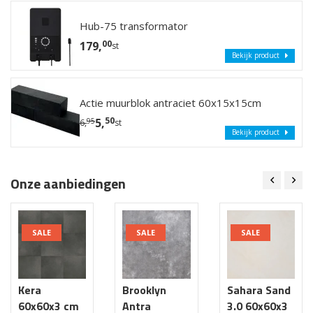
Hub-75 transformator
00
179,
st
Bekijk product
Actie muurblok antraciet 60x15x15cm
50
5,
95
6,
st
Bekijk product
Onze aanbiedingen
SALE
SALE
SALE
Kera
Brooklyn
Sahara Sand
60x60x3 cm
Antra
3.0 60x60x3