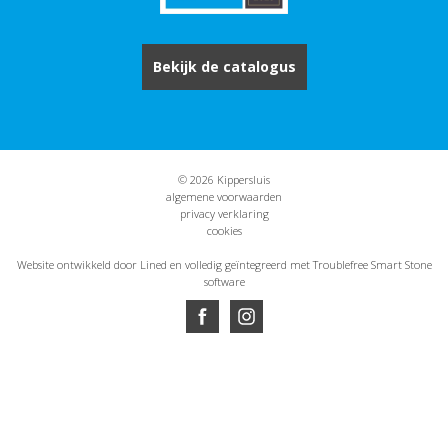
Bekijk de catalogus
© 2026 Kippersluis
algemene voorwaarden
privacy verklaring
cookies
Website ontwikkeld door Lined
en volledig geïntegreerd met Troublefree Smart Stone
software
Website ontwikkeld door Lined
en volledig geïntegreerd met Troublefree Smart Stone
software