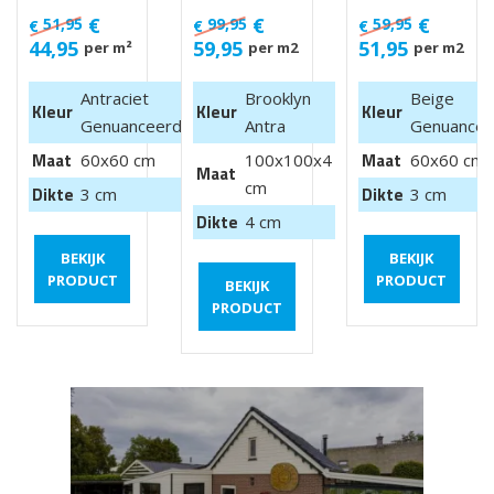
Luik
100x100x4
cm
€
€
€
51,95
99,95
59,95
€
€
€
cm van €
44,95
59,95
51,95
per m²
per m2
per m2
99,95 m2
Antraciet
Brooklyn
Beige
Kleur
Kleur
Kleur
Genuanceerd
Antra
Genuancee
Maat
Maat
60x60 cm
100x100x4
60x60 cm
Maat
cm
Dikte
Dikte
3 cm
3 cm
Dikte
4 cm
BEKIJK
BEKIJK
PRODUCT
PRODUCT
BEKIJK
PRODUCT