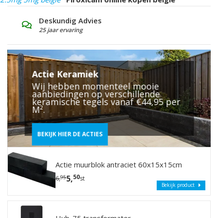
Grote Showtuin
S
Laat u inspireren
V
Actie Keramiek
Wij hebben momenteel mooie
aanbiedingen op verschillende
keramische tegels vanaf €44,95 per
M².
BEKIJK HIER DE ACTIES
Actie muurblok antraciet 60x15x15cm
50
5,
95
6,
st
Bekijk product