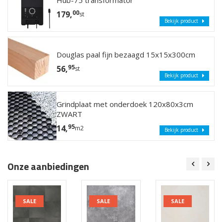
Hub-75 transformator
00
179,
st
Bekijk product
Douglas paal fijn bezaagd 15x15x300cm
95
56,
st
Bekijk product
Grindplaat met onderdoek 120x80x3cm
ZWART
95
14,
m2
Bekijk product
Onze aanbiedingen
SALE
SALE
SALE