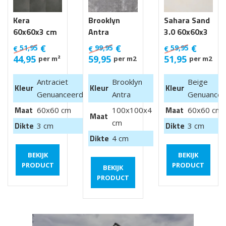
Kera
Brooklyn
Sahara Sand
60x60x3 cm
Antra
3.0 60x60x3
Luik
100x100x4
cm
€
€
€
51,95
99,95
59,95
€
€
€
cm van €
44,95
59,95
51,95
per m²
per m2
per m2
99,95 m2
Antraciet
Brooklyn
Beige
Kleur
Kleur
Kleur
Genuanceerd
Antra
Genuancee
Maat
Maat
60x60 cm
100x100x4
60x60 cm
Maat
cm
Dikte
Dikte
3 cm
3 cm
Dikte
4 cm
BEKIJK
BEKIJK
PRODUCT
PRODUCT
BEKIJK
PRODUCT