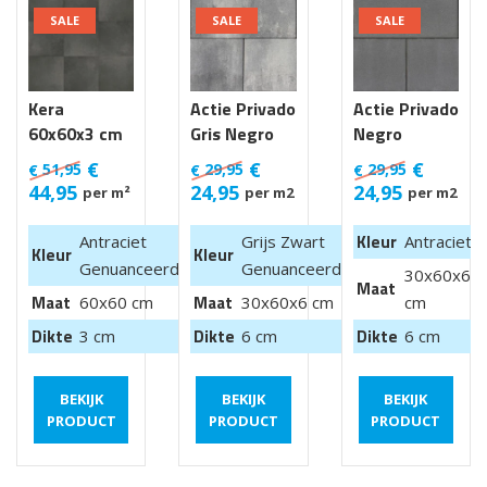
SALE
SALE
SALE
Kera
Actie Privado
Actie Privado
60x60x3 cm
Gris Negro
Negro
Luik
30x60x6 cm
30x60x6 cm
€
€
€
51,95
29,95
29,95
€
€
€
44,95
24,95
24,95
per m²
per m2
per m2
Kleur
Antraciet
Grijs Zwart
Antraciet
Kleur
Kleur
Genuanceerd
Genuanceerd
30x60x6
Maat
Maat
Maat
60x60 cm
30x60x6 cm
cm
Dikte
Dikte
Dikte
3 cm
6 cm
6 cm
BEKIJK
BEKIJK
BEKIJK
PRODUCT
PRODUCT
PRODUCT