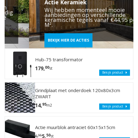
Actie Keramiek
Wij hebben momenteel mooie
aanbiedingen op verschillende
keramische tegels vanaf €44,95 per
M².
BEKIJK HIER DE ACTIES
Hub-75 transformator
00
179,
st
Bekijk product
Grindplaat met onderdoek 120x80x3cm
ZWART
95
14,
m2
Bekijk product
Actie muurblok antraciet 60x15x15cm
50
5,
95
6,
st