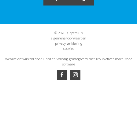
© 2026 Kippersluis
algemene voorwaarden
privacy verklaring
cookies
Website ontwikkeld door Lined
en volledig geïntegreerd met Troublefree Smart Stone
software
Website ontwikkeld door Lined
en volledig geïntegreerd met Troublefree Smart Stone
software