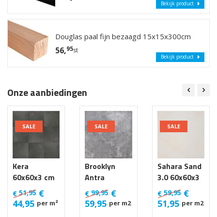
Bekijk product
Douglas paal fijn bezaagd 15x15x300cm
95
56,
st
Bekijk product
Onze aanbiedingen
SALE
SALE
SALE
Kera
Brooklyn
Sahara Sand
60x60x3 cm
Antra
3.0 60x60x3
Luik
100x100x4
cm
€
€
€
51,95
99,95
59,95
€
€
€
cm van €
44,95
59,95
51,95
per m²
per m2
per m2
99,95 m2