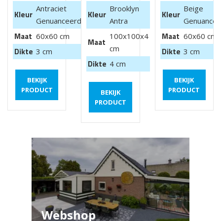
Antraciet
Brooklyn
Beige
Kleur
Kleur
Kleur
Genuanceerd
Antra
Genuancee
Maat
Maat
60x60 cm
100x100x4
60x60 cm
Maat
cm
Dikte
Dikte
3 cm
3 cm
Dikte
4 cm
BEKIJK
BEKIJK
PRODUCT
PRODUCT
BEKIJK
PRODUCT
Webshop