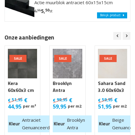
Actie muurblok antraciet 60x15x15cm
50
5,
95
6,
st
Bekijk product
Onze aanbiedingen
SALE
SALE
SALE
Kera
Brooklyn
Sahara Sand
60x60x3 cm
Antra
3.0 60x60x3
Luik
100x100x4
cm
€
€
€
51,95
99,95
59,95
€
€
€
cm van €
44,95
59,95
51,95
per m²
per m2
per m2
99,95 m2
Antraciet
Brooklyn
Beige
Kleur
Kleur
Kleur
Genuanceerd
Antra
Genuancee