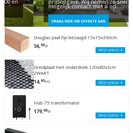
prijsopgave. Wij nemen zo snel
mogelijk contact met u op.
VRAAG HIER UW OFFERTE AAN
Douglas paal fijn bezaagd 15x15x300cm
95
56,
st
Bekijk product
Grindplaat met onderdoek 120x80x3cm
ZWART
95
14,
m2
Bekijk product
Hub-75 transformator
00
179,
st
Bekijk product