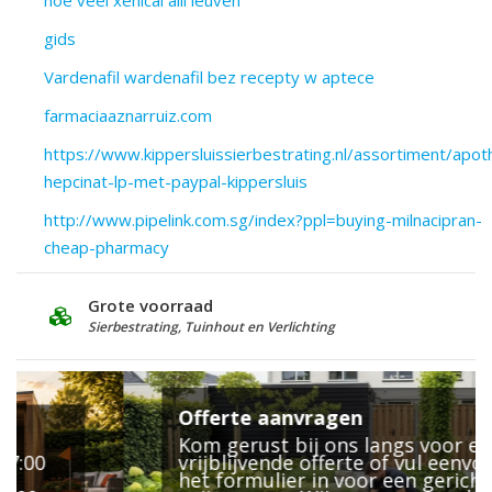
hoe veel xenical alli leuven
gids
Vardenafil wardenafil bez recepty w aptece
farmaciaaznarruiz.com
https://www.kippersluissierbestrating.nl/assortiment/ap
hepcinat-lp-met-paypal-kippersluis
http://www.pipelink.com.sg/index?ppl=buying-milnacipran-
cheap-pharmacy
Grote voorraad
D
Sierbestrating, Tuinhout en Verlichting
2
Offerte aanvragen
Kom gerust bij ons langs voor een
vrijblijvende offerte of vul eenvoudig
het formulier in voor een gerichte