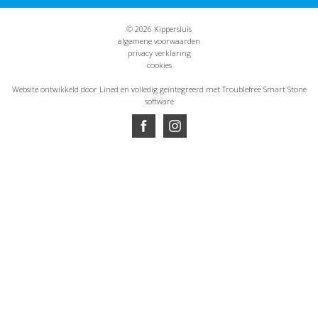
© 2026 Kippersluis
algemene voorwaarden
privacy verklaring
cookies
Website ontwikkeld door Lined
en volledig geïntegreerd met Troublefree Smart Stone
software
Website ontwikkeld door Lined
en volledig geïntegreerd met Troublefree Smart Stone
software