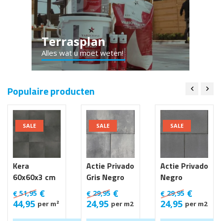
Terrasplan
Alles wat u moet weten!
Populaire producten
SALE
SALE
SALE
Kera
Actie Privado
Actie Privado
60x60x3 cm
Gris Negro
Negro
Luik
30x60x6 cm
30x60x6 cm
€
€
€
51,95
29,95
29,95
€
€
€
44,95
24,95
24,95
per m²
per m2
per m2