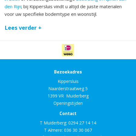
den Rijn
; bij Kippersluis vindt u altijd de juiste materialen
voor uw specifieke bodemtype en woonstijl.
Lees verder +
Bezoekadres
Kippersluis
Naarderstraatweg 5
1399 VR Muiderberg
Openingstijden
Contact
T Muiderberg:
0294 27 14 14
T Almere:
036 30 30 067