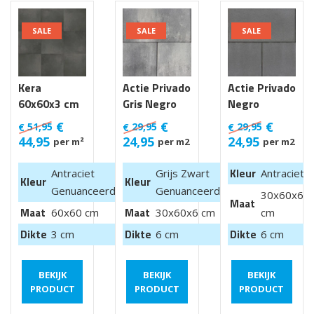
SALE
SALE
SALE
Kera
Actie Privado
Actie Privado
60x60x3 cm
Gris Negro
Negro
Luik
30x60x6 cm
30x60x6 cm
€
€
€
51,95
29,95
29,95
€
€
€
44,95
24,95
24,95
per m²
per m2
per m2
Kleur
Antraciet
Grijs Zwart
Antraciet
Kleur
Kleur
Genuanceerd
Genuanceerd
30x60x6
Maat
Maat
Maat
60x60 cm
30x60x6 cm
cm
Dikte
Dikte
Dikte
3 cm
6 cm
6 cm
BEKIJK
BEKIJK
BEKIJK
PRODUCT
PRODUCT
PRODUCT