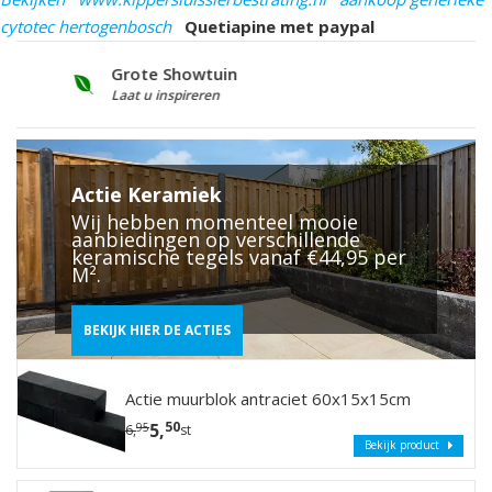
cytotec hertogenbosch
Quetiapine met paypal
Grote Showtuin
S
Laat u inspireren
V
Actie Keramiek
Wij hebben momenteel mooie
aanbiedingen op verschillende
keramische tegels vanaf €44,95 per
M².
BEKIJK HIER DE ACTIES
Actie muurblok antraciet 60x15x15cm
50
5,
95
6,
st
Bekijk product