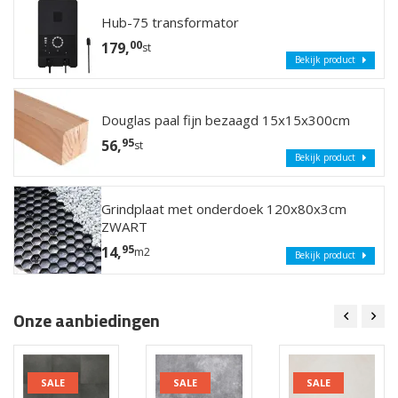
Hub-75 transformator
00
179,
st
Bekijk product
Douglas paal fijn bezaagd 15x15x300cm
95
56,
st
Bekijk product
Grindplaat met onderdoek 120x80x3cm
ZWART
95
14,
m2
Bekijk product
Onze aanbiedingen
SALE
SALE
SALE