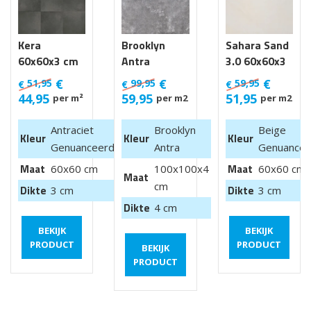
Kera
Brooklyn
Sahara Sand
60x60x3 cm
Antra
3.0 60x60x3
Luik
100x100x4
cm
€
€
€
51,95
99,95
59,95
€
€
€
cm van €
44,95
59,95
51,95
per m²
per m2
per m2
99,95 m2
Antraciet
Brooklyn
Beige
Kleur
Kleur
Kleur
Genuanceerd
Antra
Genuancee
Maat
Maat
60x60 cm
100x100x4
60x60 cm
Maat
cm
Dikte
Dikte
3 cm
3 cm
Dikte
4 cm
BEKIJK
BEKIJK
PRODUCT
PRODUCT
BEKIJK
PRODUCT