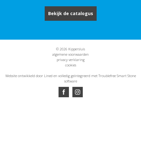
Bekijk de catalogus
© 2026 Kippersluis
algemene voorwaarden
privacy verklaring
cookies
Website ontwikkeld door Lined
en volledig geïntegreerd met Troublefree Smart Stone
software
Website ontwikkeld door Lined
en volledig geïntegreerd met Troublefree Smart Stone
software