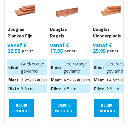
Douglas
Douglas
Douglas
Planken Fijn
Regels
Vlonderplanken/
Bezaagd
slip
vanaf
€
vanaf
€
vanaf
€
Onderkant
22,95
17,95
25,95
per st
per st
per st
Glad
Geel/oranje
Geel/oranje
Geel/oranj
Kleur
Kleur
Kleur
gevlamd
gevlamd
gevlamd
Maat
Maat
Maat
3.2x20x400cm
4.5x9x400cm
14.5x500
Dikte
Dikte
Dikte
3.2 cm
4.5 cm
2.8 cm
BEKIJK
BEKIJK
BEKIJK
PRODUCT
PRODUCT
PRODUCT