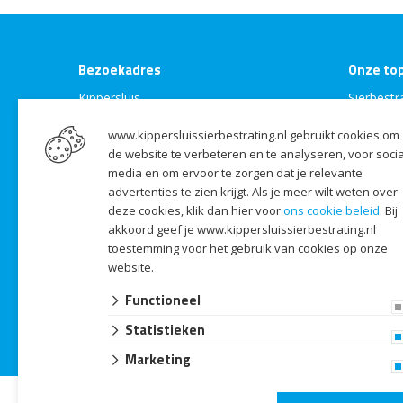
Bezoekadres
Onze to
Kippersluis
Sierbestr
Naarderstraatweg 5
Tuintegel
www.kippersluissierbestrating.nl gebruikt cookies om
1399 VR Muiderberg
Keramisc
de website te verbeteren en te analyseren, voor socia
Openingstijden
Tuinhout
media en om ervoor te zorgen dat je relevante
GeoCera
Contact
advertenties te zien krijgt. Als je meer wilt weten over
Inlite ver
deze cookies, klik dan hier voor
ons cookie beleid
. Bij
T Muiderberg:
0294 27 14 14
MBI tege
akkoord geef je www.kippersluissierbestrating.nl
T Almere:
036 30 30 067
GeoStee
toestemming voor het gebruik van cookies op onze
E:
info@kippersluissierbestrating.nl
website.
Tuinverli
Neem contact met ons op
Big bag 
Functioneel
Statistieken
Marketing
© 2026 Kippersluis
algemene voorwaarden
privacy verklaring