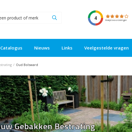
4
Bekijk beoordelingen
Catalogus
Nieuws
Links
Veelgestelde vragen
trating
/
Oud Bolsward
euw Gebakken Bestrating