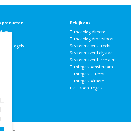
p producten
Bekijk ook
ating
Tuinaanleg Almere
s
Tuinaanleg Amersfoort
he tuintegels
Stratenmaker Utrecht
l
Stratenmaker Lelystad
mica
Stratenmaker Hilversum
lichting
Tuintegels Amsterdam
ls
Tuintegels Utrecht
n
Tuintegels Almere
chting
Piet Boon Tegels
zand
cookies