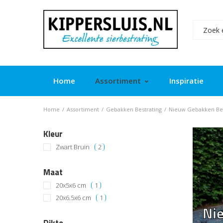
Home
Assortiment
Inspiratie
Home
/
Assortiment
/
Gebakken Bestrating
/
Nieuw Gebakken Bes
Kleur
Zwart Bruin
2
Maat
20x5x6 cm
1
20x6.5x6 cm
1
Ni