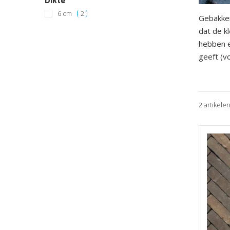
Dikte
6 cm
2
Gebakken
dat de kl
hebben e
geeft (v
2 artikele