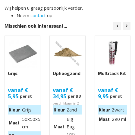
Wij helpen u graag persoonlijk verder.
Neem
contact
op
Misschien ook interessant...
Grijs
Ophoogzand
Multitack Kit
vanaf
€
vanaf
€
vanaf
€
5,95
34,95
9,95
per st
per BB
per st
beschikbaar in 2
maten
Kleur
Kleur
Kleur
Grijs
Zand
Zwart
Maat
50x50x5
Big
290 ml
Maat
Maat
cm
Bag
1m3